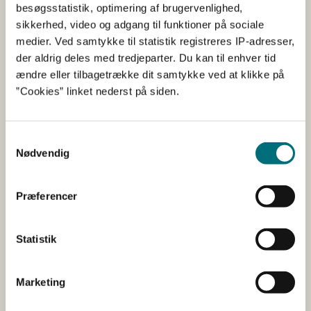
besøgsstatistik, optimering af brugervenlighed,
ordningen
sikkerhed, video og adgang til funktioner på sociale
medier. Ved samtykke til statistik registreres IP-adresser,
Fra skoleåret 2024-2025 bliver det ikke længere muligt at
der aldrig deles med tredjeparter. Du kan til enhver tid
skilte om deltagelse i ordningen via en plakat ved
ændre eller tilbagetrække dit samtykke ved at klikke på
skolens hovedindgang. Skiltning skal derimod forgå via
”Cookies” linket nederst på siden.
et link på de deltagende institutioners hjemmeside.
Samtykkevalg
Tilsagnshavers opgaver
Nødvendig
Fra skoleåret 2024-2025 bliver det tilsagnshaverens
opgave at sikre, at de deltagende
Præferencer
uddannelsesinstitutioner følger ordningens regler.
Tilsagnshaver skal bl.a. sikre, at
Statistik
uddannelsesinstitutionerne skilter om deltagelse i
ordningen, udfører læringsaktiviteter, og giver vores
kontrollører adgang til skolen, når de kommer på
Marketing
kontrolbesøg.