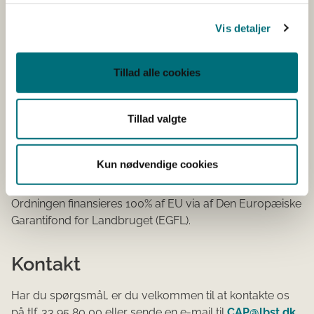
Kort om ordningen
Vis detaljer
Formålet med skoleordningen for frugt og -grønt er at
Tillad alle cookies
fremme sunde kostvaner hos børn, styrke deres adgang
til frugt og- grønt, og øge viden om landbrug, ernæring
og sundhed. Der gives derfor EU-tilskud til uddeling af
Tillad valgte
udvalgte frugter og grøntsager til børn, der er
indskrevet på uddannelsesinstitutioner. Tilskud kan
søges af bl.a. uddannelsesinstitutioner, leverandører af
Kun nødvendige cookies
frugt og grønt og kommuner.
Ordningen finansieres 100% af EU via af Den Europæiske
Garantifond for Landbruget (EGFL).
Kontakt
Har du spørgsmål, er du velkommen til at kontakte os
på tlf. 33 95 80 00 eller sende en e-mail til
CAP@lbst.dk
.