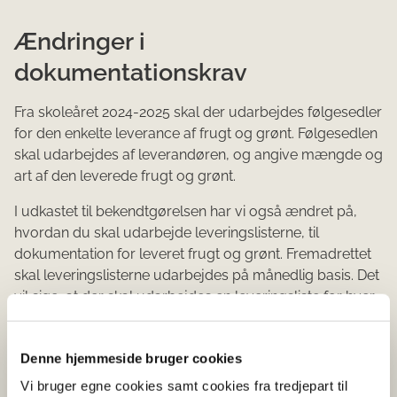
Ændringer i
dokumentationskrav
Fra skoleåret 2024-2025 skal der udarbejdes følgesedler
for den enkelte leverance af frugt og grønt. Følgesedlen
skal udarbejdes af leverandøren, og angive mængde og
art af den leverede frugt og grønt.
I udkastet til bekendtgørelsen har vi også ændret på,
hvordan du skal udarbejde leveringslisterne, til
dokumentation for leveret frugt og grønt. Fremadrettet
skal leveringslisterne udarbejdes på månedlig basis. Det
vil sige, at der skal udarbejdes en leveringsliste for hver
måned i skoleåret, hvor du leverer eller uddeler frugt og
grønt.
Denne hjemmeside bruger cookies
Vi bruger egne cookies samt cookies fra tredjepart til
Sådan skilter I om deltagelse i