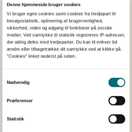
Denne hjemmeside bruger cookies
fremlægges et IMA 1-certifikat for Toldstyrelsen, som er
udstedt af de newzealandske myndigheder.
Vi bruger egne cookies samt cookies fra tredjepart til
besøgsstatistik, optimering af brugervenlighed,
sikkerhed, video og adgang til funktioner på sociale
Nye toldkontingenter på mejeri
medier. Ved samtykke til statistik registreres IP-adresser,
med løbende ansøgning
der aldrig deles med tredjeparter. Du kan til enhver tid
ændre eller tilbagetrække dit samtykke ved at klikke på
På følgende tre kontingenter kan der løbende indsendes
”Cookies” linket nederst på siden.
licensansøgninger:
09.4518 på mælk- og flødepulver til en nedsat
Samtykkevalg
toldsats på 20 %. I perioden 1. maj – 31. december
Nødvendig
2024 er mængden 3 333,333 ton. Mængden øges i
2025 til 6 428 ton, og er i 2031 steget til 15 000 ton.
Præferencer
09.4519 på smør og andre mælkefedtprodukter,
samt smørbare mælkefedtprodukter til en nedsat
toldsats på 20 % i 2024, der over perioden til 2031
Statistik
falder til 5 %. I perioden 1. maj – 31. december 2024