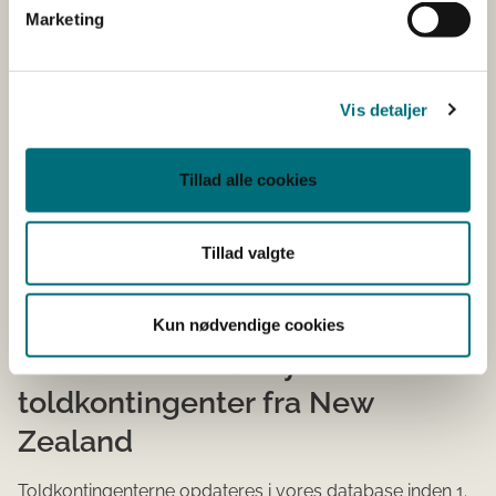
er mængden 3 333,333 ton stigende til 15 000 ton i
Marketing
2031.
09.4520 på ost og ostemasse til en toldsats på 0. I
perioden 1. maj – 31. december 2024 er mængden 5
Vis detaljer
555,333 ton stigende til 25 000 ton i 2031.
På disse kontingenter er der krav om, at ansøgeren
Tillad alle cookies
sammen med licensansøgning fremlægger en
nyetableret original erklæring om berettigelse, samt en
kopi heraf, udstedt af myndighederne i New Zealand,
Tillad valgte
som bekræfter at varen lever op til kravene for eksport
under kontingentet til EU.
Kun nødvendige cookies
Læs mere om de nye
toldkontingenter fra New
Zealand
Toldkontingenterne opdateres i vores database inden 1.