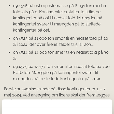
09.4516 på ost og ostemasse på 6 031 ton med en
toldsats på 0. Kontingentet erstatter to tidligere
kontingenter på ost til nedsat told. Mængden på
kontingentet svarer til mængden på to slettede
kontingenter på ost.
09.4523 på 21 000 ton smør til en nedsat told på 20
% i 2024, der over årene falder til 5 % i 2031.
09.4524 på 14 000 ton smør til en nedsat told på 30
%.
09.4525 på 12 177 ton smør til en nedsat told på 700
EUR/ton. Mængden på kontingentet svarer til
mængden på to slettede kontingenter på smør.
Første ansøgningsrunde på disse kontingenter er 1. – 7.
maj 2024. Ved ansøgning om licens skal der fremlægges
bevis for handel med mejeriprodukter. På smør er
beviset på 100 ton, mens beviset på ost er på 25 ton.
Ved varernes overgang til fri omsætning i EU skal der