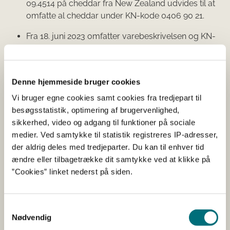
09.4514 på cheddar fra New Zealand udvides til at
omfatte al cheddar under KN-kode 0406 90 21.
Fra 18. juni 2023 omfatter varebeskrivelsen og KN-
koden på smør fra New Zealand på kontingenterne
09.4195 og 09.4182 al smør under KN-kode 0405
10. Der er samtidig ikke længere krav til og kontrol
Denne hjemmeside bruger cookies
af smørrets alder, fedtindhold og vægt.
Vi bruger egne cookies samt cookies fra tredjepart til
Som konsekvens af de ændrede krav, er der ændringer
besøgsstatistik, optimering af brugervenlighed,
til IMA 1-certifikater og kontroller på smør fra New
sikkerhed, video og adgang til funktioner på sociale
Zealand. Det gælder også de kontingenter, der er på ost
medier. Ved samtykke til statistik registreres IP-adresser,
fra New Zealand og Australien, jf. vejledningerne i TRQ-
der aldrig deles med tredjeparter. Du kan til enhver tid
databasen på kontingenterne 09.4195, 09.4182, 09.4514,
ændre eller tilbagetrække dit samtykke ved at klikke på
09.4515, 09.4521 og 09.4522. Øvrige regler er uændrede.
”Cookies” linket nederst på siden.
Krav om bevis for handel fjernes
Samtykkevalg
fra skyr, smør og ost fra Island
Nødvendig