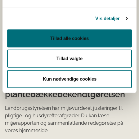
Se et oversigtskort over oplande med
husdyrefterafgrødekrav her
Vis detaljer
Find høringssvar til bekendtgørelsen og
Landbrugsstyrelsens høringsnotat på høringsportalen
Tillad alle cookies
Find vejledning til pligtige og husdyrefterafgrøder og
dyrkningsrelaterede tiltag for planperioden
Tillad valgte
2023/2024 her
Kun nødvendige cookies
Miljøvurdering af
plantedækkebekendtgørelsen
Landbrugsstyrelsen har miljøvurderet justeringer til
pligtige- og husdyrefterafgrøder. Du kan læse
miljørapporten og sammenfattende redegørelse på
vores hjemmeside.