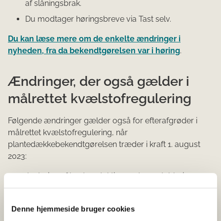
af slåningsbrak.
Du modtager høringsbreve via Tast selv.
Du kan læse mere om de enkelte ændringer i
nyheden, fra da bekendtgørelsen var i høring
.
Ændringer, der også gælder i
målrettet kvælstofregulering
Følgende ændringer gælder også for efterafgrøder i
målrettet kvælstofregulering, når
plantedækkebekendtgørelsen træder i kraft 1. august
2023:
Justering af kvotereduktion ved sen etablering
Mulighed for reduktion af kvælstofkvoten beregnet
på dagsbasis ved sen etablering
Denne hjemmeside bruger cookies
Planter af spildfrø af tilladte arter i dækningsgraden