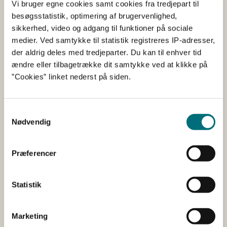
Vi bruger egne cookies samt cookies fra tredjepart til
ved kontrol af efterafgrøder.
besøgsstatistik, optimering af brugervenlighed,
sikkerhed, video og adgang til funktioner på sociale
Du kan ikke bruge opsparede efterafgrøder i den
medier. Ved samtykke til statistik registreres IP-adresser,
målrettede kvælstofregulering. Du kan derfor heller ikke
der aldrig deles med tredjeparter. Du kan til enhver tid
bruge opsparede efterafgrøder i stedet for
ændre eller tilbagetrække dit samtykke ved at klikke på
kvotereduktion ved sen etablering af efterafgrøder i den
”Cookies” linket nederst på siden.
målrettede kvælstofregulering.
Læs mere
Samtykkevalg
Nødvendig
Vi oplever stor interesse for brugen af
præcisionslandbrug som alternativ til efterafgrøder. Vi
Præferencer
har samlet nogle spørgsmål og svar om
præcisionslandbrug i en FAQ.
Statistik
Find FAQ om præcisionslandbrug her
Find plantedækkebekendtgørelsen inkl. bilag her på
Marketing
retsinformation