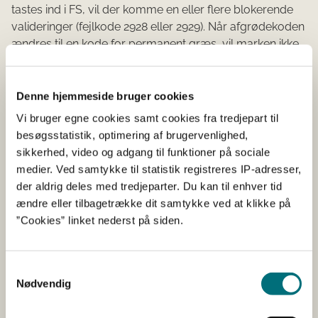
tastes ind i FS, vil der komme en eller flere blokerende
valideringer (fejlkode 2928 eller 2929). Når afgrødekoden
ændres til en kode for permanent græs, vil marken ikke
blive regnet med i GLM10-kravet ligesom andre
permanente græsarealer. Hvis du vælger at slukke de
blokerende valideringer med en bemærkning, vil GLM10
Denne hjemmeside bruger cookies
blive beregnet forkert, så det fraråder vi.
Vi bruger egne cookies samt cookies fra tredjepart til
besøgsstatistik, optimering af brugervenlighed,
Indberetning i Gødningskvote og Efterafgrødeskemaet
sikkerhed, video og adgang til funktioner på sociale
Det er muligt at få beregnet korrekt N-kvote ved at
medier. Ved samtykke til statistik registreres IP-adresser,
indberette arealet som grønkorn i GKEA. Bemærk dog,
der aldrig deles med tredjeparter. Du kan til enhver tid
at ”Vejledning om gødsknings- og harmoniregler” i afsnit
ændre eller tilbagetrække dit samtykke ved at klikke på
4.5.2 fastsætter, at ”Hovedafgrøden er den afgrøde, som
”Cookies” linket nederst på siden.
du dyrker på marken i hovedparten af vækstsæsonen.”
og ”I GKEA er hovedafgrøden den afgrøde, der er på
arealet i længst tid i vækstsæsonen”. Afhængigt af den
Samtykkevalg
konkrete dyrkning og høst af grønkornet, kan
Nødvendig
indberetning af græs i GKEA i mange tilfælde være det
korrekte.