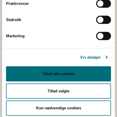
Præferencer
Registreret:
Statistik
04-03-2026 kl. 09.15
Marketing
Kontakt
Vis detaljer
Styrelsen for Grøn Arealomlægning og Vandmiljø
Nyropsgade 30
Tillad alle cookies
1780 København V
Tlf.: +45 33 95 80 00
E-mail:
mail@sgav.dk
Tillad valgte
EAN: 5798000893016
CVR: 20814616
Kun nødvendige cookies
IBAN nr.: DK3302164069167470