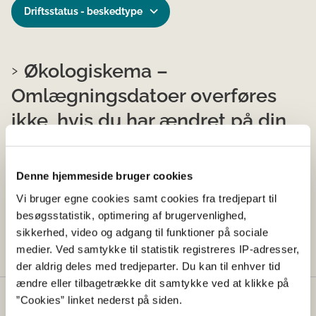
Driftsstatus - beskedtype
Økologiskema –
Omlægningsdatoer overføres
ikke, hvis du har ændret på din
mark
Denne hjemmeside bruger cookies
05-02-2025
Vi bruger egne cookies samt cookies fra tredjepart til
Økologi
Åben
besøgsstatistik, optimering af brugervenlighed,
Opdateret 11-02-2025 kl. 10.44.
sikkerhed, video og adgang til funktioner på sociale
medier. Ved samtykke til statistik registreres IP-adresser,
der aldrig deles med tredjeparter. Du kan til enhver tid
ændre eller tilbagetrække dit samtykke ved at klikke på
”Cookies” linket nederst på siden.
Kontakt