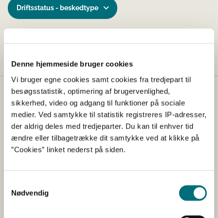
Driftsstatus - beskedtype
Ingen resultater
Denne hjemmeside bruger cookies
Vi bruger egne cookies samt cookies fra tredjepart til
besøgsstatistik, optimering af brugervenlighed,
Kontakt
sikkerhed, video og adgang til funktioner på sociale
medier. Ved samtykke til statistik registreres IP-adresser,
Styrelsen for Grøn Arealomlægning og Vandmiljø
der aldrig deles med tredjeparter. Du kan til enhver tid
Nyropsgade 30
ændre eller tilbagetrække dit samtykke ved at klikke på
1780 København V
”Cookies” linket nederst på siden.
Tlf.: +45 33 95 80 00
E-mail:
mail@sgav.dk
Samtykkevalg
EAN: 5798000893016
Nødvendig
CVR: 20814616
IBAN nr.: DK3302164069167470