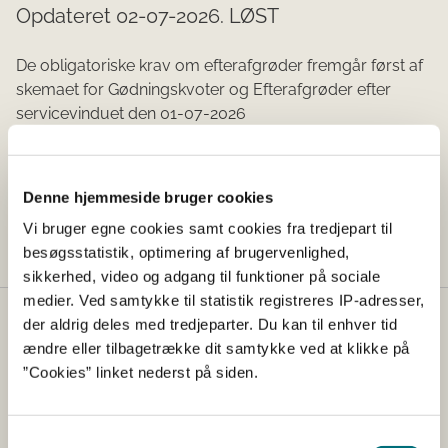
Opdateret 02-07-2026. LØST
De obligatoriske krav om efterafgrøder fremgår først af
skemaet for Gødningskvoter og Efterafgrøder efter
servicevinduet den 01-07-2026
Registreret:
Denne hjemmeside bruger cookies
25-06-2026 kl. 13.25
Vi bruger egne cookies samt cookies fra tredjepart til
besøgsstatistik, optimering af brugervenlighed,
sikkerhed, video og adgang til funktioner på sociale
medier. Ved samtykke til statistik registreres IP-adresser,
der aldrig deles med tredjeparter. Du kan til enhver tid
Kontakt
ændre eller tilbagetrække dit samtykke ved at klikke på
Styrelsen for Grøn Arealomlægning og Vandmiljø
”Cookies” linket nederst på siden.
Nyropsgade 30
1780 København V
Samtykkevalg
Tlf.: +45 33 95 80 00