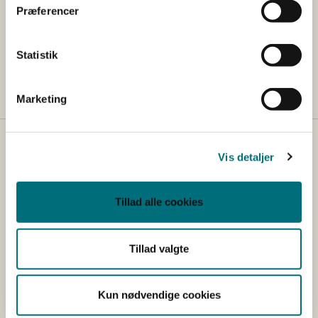
Præferencer
Registreret:
Statistik
06-02-2026 kl. 09.00
Marketing
Kontakt
Vis detaljer
Styrelsen for Grøn Arealomlægning og Vandmiljø
Nyropsgade 30
Tillad alle cookies
1780 København V
Tlf.: +45 33 95 80 00
E-mail:
mail@sgav.dk
Tillad valgte
EAN: 5798000893016
CVR: 20814616
Kun nødvendige cookies
IBAN nr.: DK3302164069167470