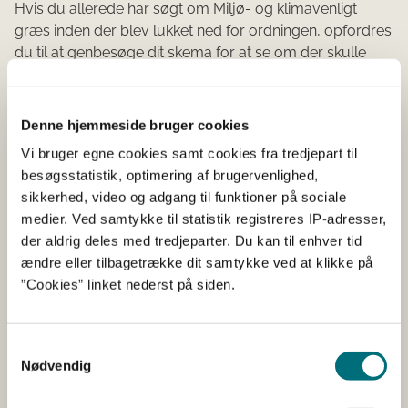
Hvis du allerede har søgt om Miljø- og klimavenligt
græs inden der blev lukket ned for ordningen, opfordres
du til at genbesøge dit skema for at se om der skulle
være sket en forskel.
-----------------------------------------------------------
Denne hjemmeside bruger cookies
---
Vi bruger egne cookies samt cookies fra tredjepart til
Status fra d. 2/2-26
besøgsstatistik, optimering af brugervenlighed,
sikkerhed, video og adgang til funktioner på sociale
Der er desværre sket en fejl på kortlaget for Miljø- og
medier. Ved samtykke til statistik registreres IP-adresser,
klimavenligt græs 2026.
der aldrig deles med tredjeparter. Du kan til enhver tid
ændre eller tilbagetrække dit samtykke ved at klikke på
Vi har derfor lukket for ansøgning til bio-ordningen i en
”Cookies” linket nederst på siden.
kort periode, indtil kortlaget er rettet.
Fejlen betyder, at der skal laves et nyt kortlag, som skal
indlæses i IMK.
Samtykkevalg
Nødvendig
Vi arbejder på, at der igen kan søges om bio-ordningen
d. 06-02-2026.