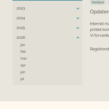
Markkort
2023
Opdater
2024
Internet m
2025
printet k
Vi forvente
2026
jan
Registreret
feb
mar
apr
jun
jul