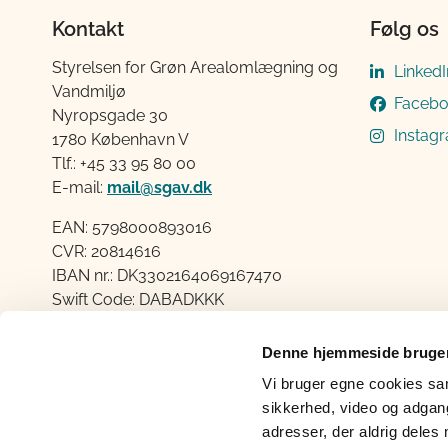
Kontakt
Følg os
Styrelsen for Grøn Arealomlægning og
LinkedI
Vandmiljø
Faceb
Nyropsgade 30
Instag
1780 København V
Tlf.: +45 33 95 80 00
E-mail:
mail@sgav.dk
EAN: 5798000893016
CVR: 20814616
IBAN nr.: DK3302164069167470
Swift Code: DABADKKK
Elektronisk fakturering
Denne hjemmeside bruger
Åben:
Vi bruger egne cookies samt
Mandag – Torsdag fra 08.30 – 15.00
sikkerhed, video og adgang 
Fredag fra 08.30 – 14.00
adresser, der aldrig deles 