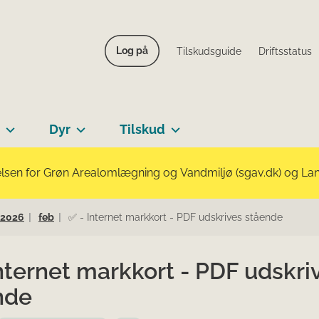
Log på
Tilskudsguide
Driftsstatus
Dyr
Tilskud
lsen for Grøn Arealomlægning og Vandmiljø (sgav.dk) og Landb
2026
feb
✅ - Internet markkort - PDF udskrives stående
nternet markkort - PDF udskri
nde