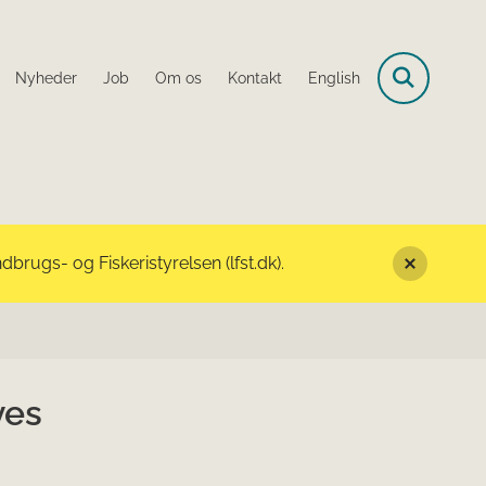
Nyheder
Job
Om os
Kontakt
English
rugs- og Fiskeristyrelsen (lfst.dk).
ves