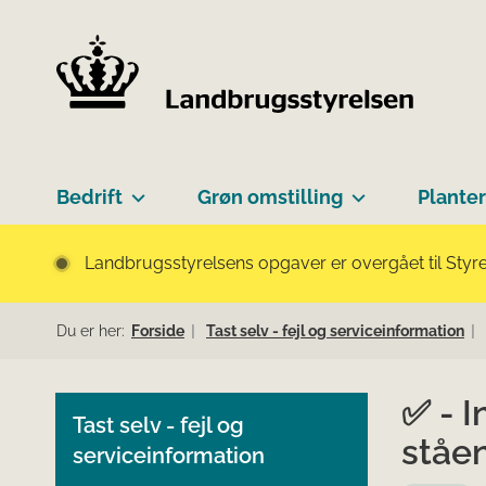
Bedrift
Grøn omstilling
Planter
Landbrugsstyrelsens opgaver er overgået til Styre
Du er her:
Forside
Tast selv - fejl og serviceinformation
✅ - I
Tast selv - fejl og
ståe
serviceinformation