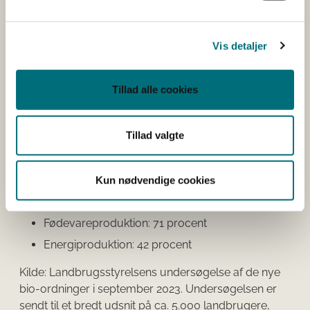
Andel af landbrugere som har svaret meget vigtigt
eller vigtigt på følgende spørgsmål:
Hvor vigtigt er det for dig at tage hensyn til følgende
Vis detaljer
på din bedrift?
Svarmuligheder: Meget vigtigt, vigtigt, mindre vigtigt,
slet ikke vigtigt.
Tillad alle cookies
Natur: 95 procent
Tillad valgte
Miljø: 93 procent
Sund økonomi på bedriften: 88 procent
Biodiversitet: 85 procent
Kun nødvendige cookies
Klima: 81 procent
Fødevareproduktion: 71 procent
Energiproduktion: 42 procent
Kilde: Landbrugsstyrelsens undersøgelse af de nye
bio-ordninger i september 2023. Undersøgelsen er
sendt til et bredt udsnit på ca. 5.000 landbrugere,