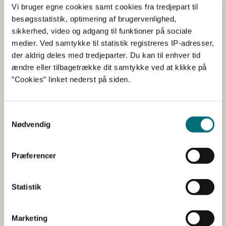
”Vi ser lige nu på, hvordan vi kan gøre bio-ordningerne
Vi bruger egne cookies samt cookies fra tredjepart til
endnu mere interessante at søge i 2024, ligesom vi gør
besøgsstatistik, optimering af brugervenlighed,
en stor indsats for at udbrede kendskabet til
sikkerhed, video og adgang til funktioner på sociale
ordningerne. Målet er at sikre høj søgning på ordninger,
medier. Ved samtykke til statistik registreres IP-adresser,
der har fokus på natur, miljø, biodiversitet og klima,”
der aldrig deles med tredjeparter. Du kan til enhver tid
siger Anna de Klauman.
ændre eller tilbagetrække dit samtykke ved at klikke på
”Cookies” linket nederst på siden.
Landbrugsstyrelsen har lavet en hjemmeside, hvor man
kan læse mere om de forskellige ordninger og holde sig
opdateret om dem frem mod 2024.
Samtykkevalg
Nødvendig
Gå til hjemmesiden om bio-ordninger
Præferencer
Statistik
Sådan svarede landbrugerne
Marketing