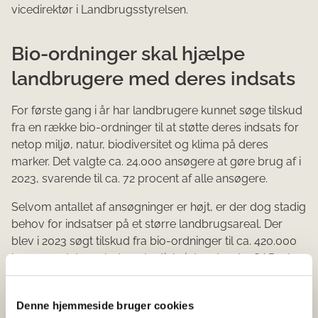
vicedirektør i Landbrugsstyrelsen.
Bio-ordninger skal hjælpe
landbrugere med deres indsats
For første gang i år har landbrugere kunnet søge tilskud
fra en række bio-ordninger til at støtte deres indsats for
netop miljø, natur, biodiversitet og klima på deres
marker. Det valgte ca. 24.000 ansøgere at gøre brug af i
2023, svarende til ca. 72 procent af alle ansøgere.
Selvom antallet af ansøgninger er højt, er der dog stadig
behov for indsatser på et større landbrugsareal. Der
blev i 2023 søgt tilskud fra bio-ordninger til ca. 420.000
ha, mens det samlede potentiale i den danske CAP-plan
for 2023 var godt 620.000 ha, når man ser samlet på
alle bio-ordningerne.
Denne hjemmeside bruger cookies