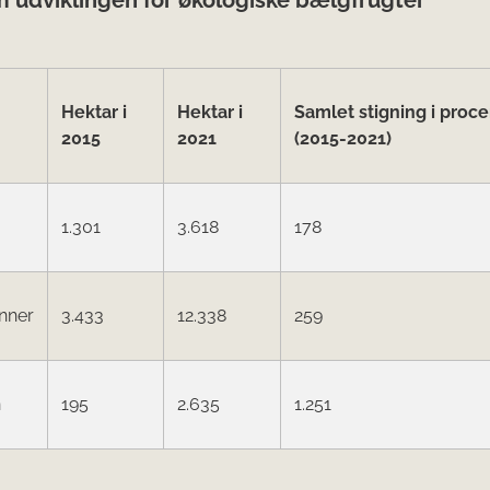
Hektar i
Hektar i
Samlet stigning i proce
2015
2021
(2015-2021)
1.301
3.618
178
nner
3.433
12.338
259
n
195
2.635
1.251