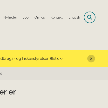
Nyheder
Job
Om os
Kontakt
English
rugs- og Fiskeristyrelsen (lfst.dk).
et
er er