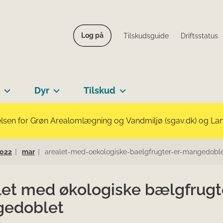
Log på
Tilskudsguide
Driftsstatus
Dyr
Tilskud
lsen for Grøn Arealomlægning og Vandmiljø (sgav.dk) og Landb
022
mar
arealet-med-oekologiske-baelgfrugter-er-mangedobl
let med økologiske bælgfrugt
edoblet