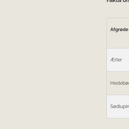
Afgrøde
Ærter
Hestebø
Sødlupi