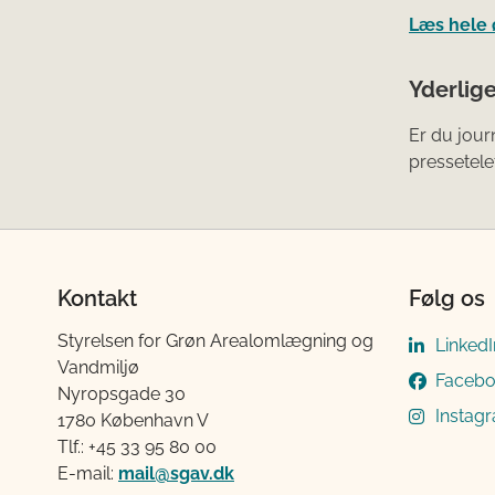
Læs hele 
Yderlig
Er du jour
pressetele
Kontakt
Følg os
Styrelsen for Grøn Arealomlægning og
LinkedI
Vandmiljø
Faceb
Nyropsgade 30
Instag
1780 København V
Tlf.: +45 33 95 80 00
E-mail:
mail@sgav.dk