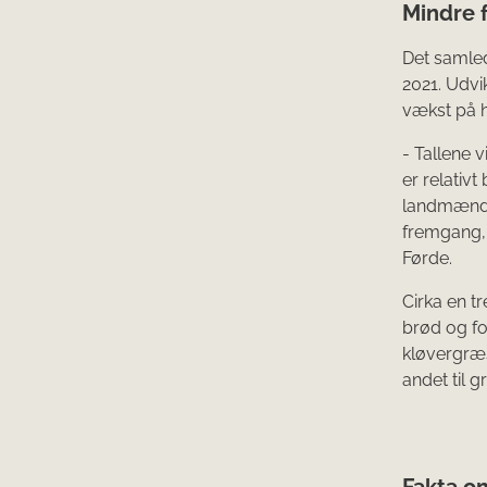
Mindre f
Det samled
2021. Udvik
vækst på he
- Tallene v
er relativt
landmænd g
fremgang, 
Førde.
Cirka en tr
brød og fo
kløvergræs
andet til g
Fakta o