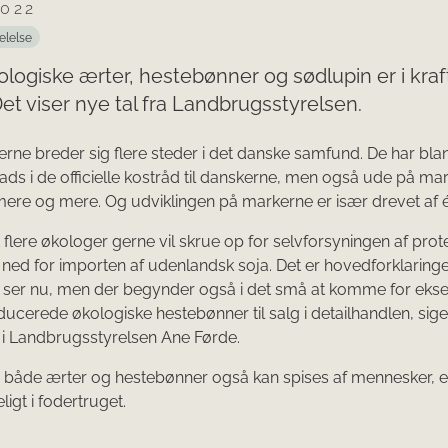
2022
elelse
logiske ærter, hestebønner og sødlupin er i kraf
et viser nye tal fra Landbrugsstyrelsen.
rne breder sig flere steder i det danske samfund. De har bla
plads i de officielle kostråd til danskerne, men også ude på ma
mere og mere. Og udviklingen på markerne er især drevet af é
t flere økologer gerne vil skrue op for selvforsyningen af prote
ned for importen af udenlandsk soja. Det er hovedforklaring
vi ser nu, men der begynder også i det små at komme for ek
ucerede økologiske hestebønner til salg i detailhandlen, sige
i Landbrugsstyrelsen Ane Førde.
 både ærter og hestebønner også kan spises af mennesker, 
igt i fodertruget.