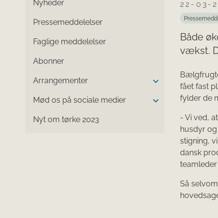
Nyheder
22-03-
Pressemedd
Pressemeddelelser
Både øko
Faglige meddelelser
vækst. D
Abonner
Bælgfrugte
Arrangementer
fået fast 
fylder de 
Mød os på sociale medier
- Vi ved, a
Nyt om tørke 2023
husdyr og 
stigning, 
dansk prod
teamleder 
Så selvom
hovedsagel