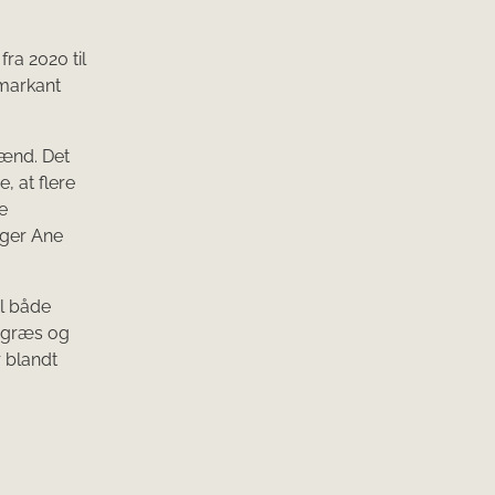
ra 2020 til
 markant
mænd. Det
e, at flere
e
iger Ane
il både
r græs og
r blandt