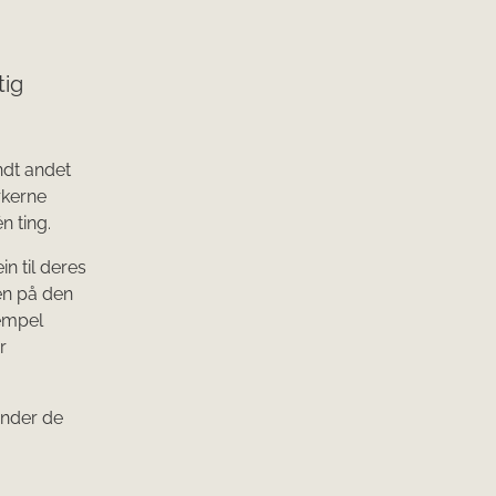
tig
ndt andet
rkerne
n ting.
in til deres
en på den
sempel
r
ender de