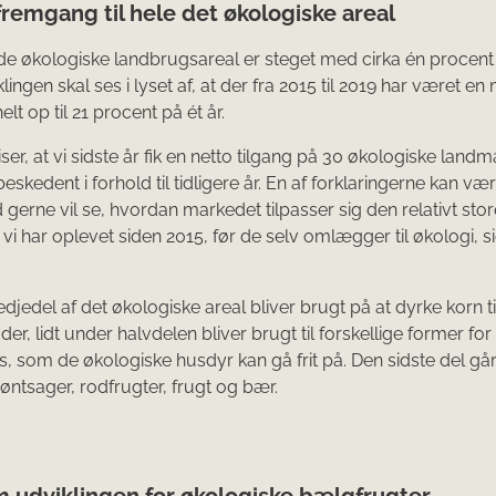
remgang til hele det økologiske areal
e økologiske landbrugsareal er steget med cirka én procent f
lingen skal ses i lyset af, at der fra 2015 til 2019 har været en
lt op til 21 procent på ét år.
iser, at vi sidste år fik en netto tilgang på 30 økologiske land
 beskedent i forhold til tidligere år. En af forklaringerne kan vær
erne vil se, hvordan markedet tilpasser sig den relativt stor
vi har oplevet siden 2015, før de selv omlægger til økologi, s
edjedel af det økologiske areal bliver brugt på at dyrke korn t
der, lidt under halvdelen bliver brugt til forskellige former fo
, som de økologiske husdyr kan gå frit på. Den sidste del gå
røntsager, rodfrugter, frugt og bær.
m udviklingen for økologiske bælgfrugter