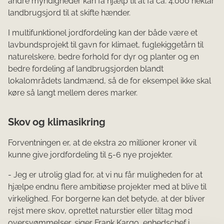
andre myndigheder kan få hjælp til at få ca. 4.000 hektar
landbrugsjord til at skifte hænder.
I multifunktionel jordfordeling kan der både være et
lavbundsprojekt til gavn for klimaet, fuglekiggetårn til
naturelskere, bedre forhold for dyr og planter og en
bedre fordeling af landbrugsjorden blandt
lokalområdets landmænd, så de for eksempel ikke skal
køre så langt mellem deres marker.
Skov og klimasikring
Forventningen er, at de ekstra 20 millioner kroner vil
kunne give jordfordeling til 5-6 nye projekter.
- Jeg er utrolig glad for, at vi nu får muligheden for at
hjælpe endnu flere ambitiøse projekter med at blive til
virkelighed. For borgerne kan det betyde, at der bliver
rejst mere skov, oprettet naturstier eller tiltag mod
oversvømmelser, siger Frank Kargo, enhedschef i