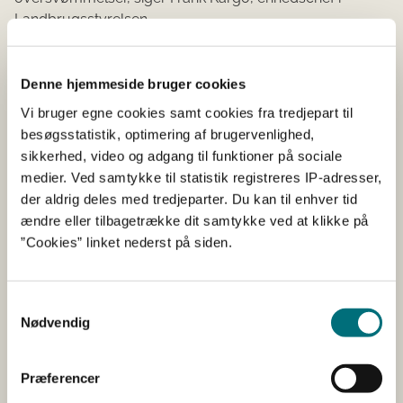
Landbrugsstyrelsen.
Det er forligskredsen bag landbrugsaftalen, som har
besluttet at tilføre ordningen 20 millioner kroner ekstra,
Denne hjemmeside bruger cookies
så endnu flere natur- og klimaprojekter kan blive
Vi bruger egne cookies samt cookies fra tredjepart til
realiseret. Det bliver muligt at søge om multifunktionel
besøgsstatistik, optimering af brugervenlighed,
jordfordeling fra den 15. marts og igen den 15.
sikkerhed, video og adgang til funktioner på sociale
september 2022.
medier. Ved samtykke til statistik registreres IP-adresser,
der aldrig deles med tredjeparter. Du kan til enhver tid
FAKTA om multifunktionel jordfordeling
ændre eller tilbagetrække dit samtykke ved at klikke på
”Cookies” linket nederst på siden.
Ordningen, som kommunerne og Naturstyrelsen
kan søge, hedder Multifunktionel jordfordeling
(MUFJO). Den åbnede for de første ansøgninger i
Samtykkevalg
2020.
Nødvendig
Der er foreløbigt givet godkendelse til
multifunktionel jordfordeling af cirka 5.600 hektar i
Præferencer
Tønder, Viborg, Svendborg, Assens, Aarhus,