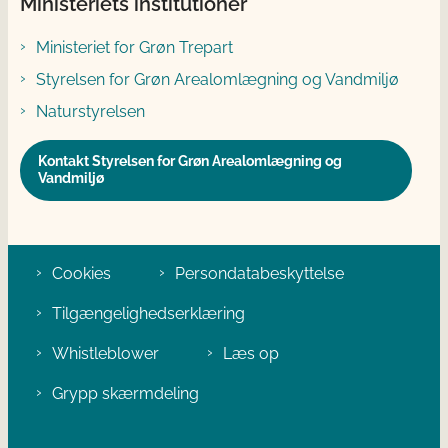
Ministeriets institutioner
Ministeriet for Grøn Trepart
Styrelsen for Grøn Arealomlægning og Vandmiljø
Naturstyrelsen
Kontakt Styrelsen for Grøn Arealomlægning og
Vandmiljø
Cookies
Persondatabeskyttelse
Tilgængelighedserklæring
Whistleblower
Læs op
Grypp skærmdeling