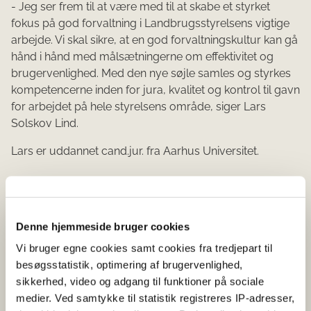
- Jeg ser frem til at være med til at skabe et styrket
fokus på god forvaltning i Landbrugsstyrelsens vigtige
arbejde. Vi skal sikre, at en god forvaltningskultur kan gå
hånd i hånd med målsætningerne om effektivitet og
brugervenlighed. Med den nye søjle samles og styrkes
kompetencerne inden for jura, kvalitet og kontrol til gavn
for arbejdet på hele styrelsens område, siger Lars
Solskov Lind.
Lars er uddannet cand.jur. fra Aarhus Universitet.
Lang erfaring fra det offentlige
Den nye vicedirektør i Landbrugsstyrelsens sønderjyske
Denne hjemmeside bruger cookies
afdeling på Augustenborg Slot og på Tønders gamle
Vi bruger egne cookies samt cookies fra tredjepart til
kaserne er Bente Koudal Sørensen. Hun har en lang
besøgsstatistik, optimering af brugervenlighed,
erfaring fra det offentlige og kommer senest fra en
sikkerhed, video og adgang til funktioner på sociale
stilling som underdirektør i Vurderingsstyrelsen i
medier. Ved samtykke til statistik registreres IP-adresser,
Haderslev. Hun har tidligere været i Statsforvaltningen