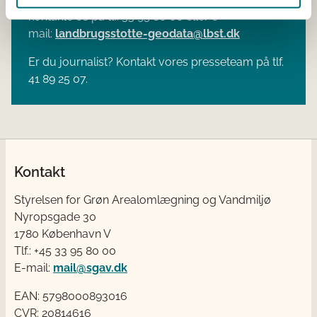
kontakte os på tlf. 33 95 80 00 eller e-
mail:
landbrugsstotte-geodata@lbst.dk
Er du journalist? Kontakt vores presseteam på tlf.
41 89 25 07.
Kontakt
Styrelsen for Grøn Arealomlægning og Vandmiljø
Nyropsgade 30
1780 København V
Tlf.: +45 33 95 80 00
E-mail:
mail@sgav.dk
EAN: 5798000893016
CVR: 20814616