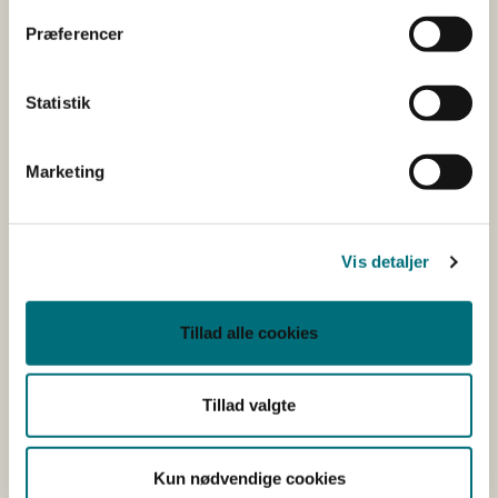
Præferencer
Mød os på sociale medier
Statistik
Landbrugsstyrelsen er på Facebook og LinkedIn.
Marketing
Kom med i vores brugerpanel
Vis detaljer
Vil du være med, når Landbrugsstyrelsen
udvikler regler, it-løsninger og
vejledningsmateriale? Så tilmeld dig vores
Tillad alle cookies
brugerpanel.
Tillad valgte
Kontakt
Kun nødvendige cookies
Har du spørgsmål, er du velkommen til at