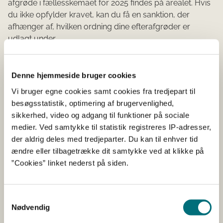
afgrøde i fællesskemaet for 2025 findes på arealet. Hvis
du ikke opfylder kravet, kan du få en sanktion, der
afhænger af, hvilken ordning dine efterafgrøder er
udlagt under.
Du kan læse mere om efterafgrøder i vejledningerne
'Vejledning om tilskud til målrettet kvælstofregulering
Denne hjemmeside bruger cookies
2024' og 'Vejledning om pligtige og
Vi bruger egne cookies samt cookies fra tredjepart til
husdyrefterafgrøder':
besøgsstatistik, optimering af brugervenlighed,
Tilskud til målrettet kvælstofregulering
sikkerhed, video og adgang til funktioner på sociale
medier. Ved samtykke til statistik registreres IP-adresser,
Efterafgrøder
der aldrig deles med tredjeparter. Du kan til enhver tid
ændre eller tilbagetrække dit samtykke ved at klikke på
”Cookies” linket nederst på siden.
Abonnér
Få nyheder fra Landbrugsstyrelsen sendt til din
Samtykkevalg
mailboks.
Nødvendig