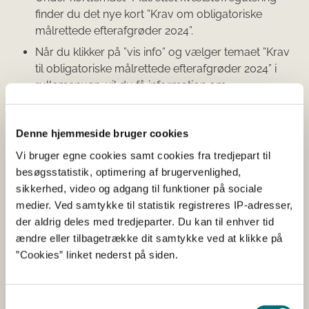
finder du det nye kort ”Krav om obligatoriske
målrettede efterafgrøder 2024”.
Når du klikker på ”vis info” og vælger temaet ”Krav
til obligatoriske målrettede efterafgrøder 2024” i
rullemenuen, vil du få information om
kystvandoplandets id nr. og størrelsen på kravet,
når du klikker på området.
Denne hjemmeside bruger cookies
Krav om obligatoriske målrettede efterafgrøder er
Vi bruger egne cookies samt cookies fra tredjepart til
angivet som en procentdel af dit
besøgsstatistik, optimering af brugervenlighed,
efterafgrødegrundareal i kystvandoplandet.
sikkerhed, video og adgang til funktioner på sociale
medier. Ved samtykke til statistik registreres IP-adresser,
Se også korttemaet ”Krav om obligatoriske målrettede
der aldrig deles med tredjeparter. Du kan til enhver tid
efterafgrøder i 2024” her
ændre eller tilbagetrække dit samtykke ved at klikke på
”Cookies” linket nederst på siden.
Husk at indberette, hvordan du
vil opfylde kravet
Samtykkevalg