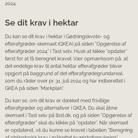
2024.
Se dit krav i hektar
Du kan se dit krav i hektar i Gødningskvote- og
efterafgrøder-skemaet (GKEA) på siden ”Opgørelse af
efterafgrøder 2024” i Tast selv. Husk at klikke ”opdater”
først for at få beregnet kravet. Vær opmærksom på, at
det endelige krav til antal hektar efterafgrøder bliver
opgjort på baggrund af det efterafgrødegrundareal,
som du råder over pr. 31. juli 2024 og har indberettet i
GKEA på siden ”Markplan”.
Du kan se, om dit krav er dækket med frivillige
efterafgrøder og alternativer i GKEA. Du skal åbne
skemaet i Tast selv på lbst.dk, og på siden ”Opgørelse af
efterafgrøder” skal du klikke på ”opdater”. Når skemaet
er opdateret, vil du kunne se kravet i tabellen ”Beregning
af obligatorisk krav i målrettet kvælstofregulering”