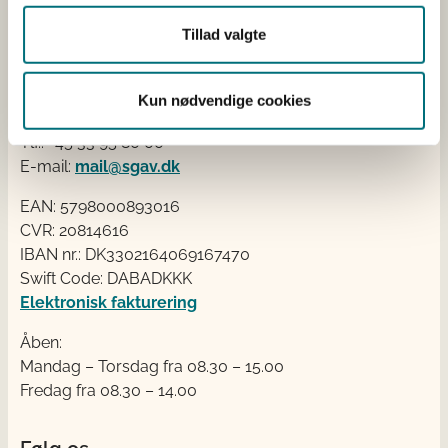
Kontakt
Tillad valgte
Styrelsen for Grøn Arealomlægning og Vandmiljø
Nyropsgade 30
Kun nødvendige cookies
1780 København V
Tlf.: +45 33 95 80 00
E-mail:
mail@sgav.dk
EAN: 5798000893016
CVR: 20814616
IBAN nr.: DK3302164069167470
Swift Code: DABADKKK
Elektronisk fakturering
Åben:
Mandag – Torsdag fra 08.30 – 15.00
Fredag fra 08.30 – 14.00