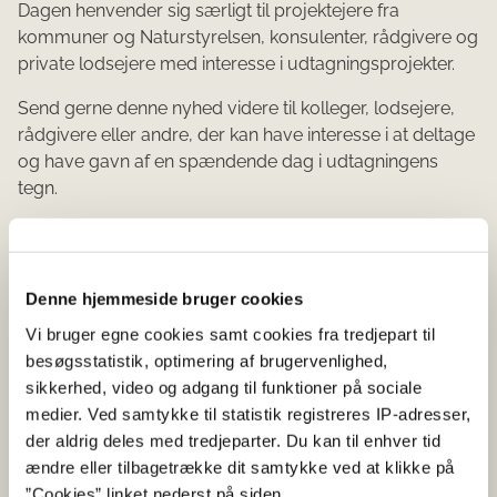
Dagen henvender sig særligt til projektejere fra
kommuner og Naturstyrelsen, konsulenter, rådgivere og
private lodsejere med interesse i udtagningsprojekter.
Send gerne denne nyhed videre til kolleger, lodsejere,
rådgivere eller andre, der kan have interesse i at deltage
og have gavn af en spændende dag i udtagningens
tegn.
Vi håber, at du har lyst og mulighed for at deltage i
temadagen på den nye dato.
Denne hjemmeside bruger cookies
Forslag til emner og
Vi bruger egne cookies samt cookies fra tredjepart til
oplægsholdere er velkomne
besøgsstatistik, optimering af brugervenlighed,
sikkerhed, video og adgang til funktioner på sociale
medier. Ved samtykke til statistik registreres IP-adresser,
Vi har allerede modtaget mange gode forslag til emner,
der aldrig deles med tredjeparter. Du kan til enhver tid
og vi vil fortsat meget gerne modtage dine ideer til både
ændre eller tilbagetrække dit samtykke ved at klikke på
emner og oplægsholdere.
”Cookies” linket nederst på siden.