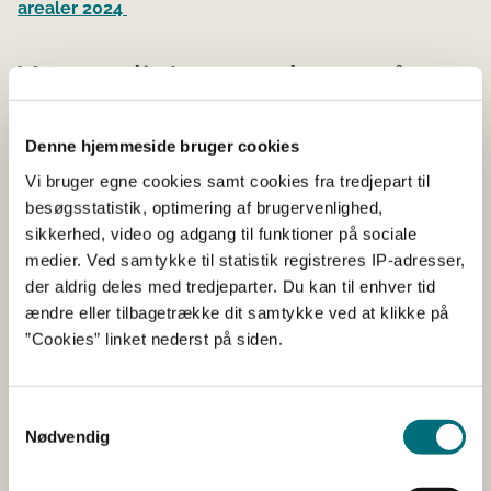
arealer 2024
Vær særligt opmærksom på
tilmelding til Register for
Gødningsregnskab og på
Denne hjemmeside bruger cookies
Vi bruger egne cookies samt cookies fra tredjepart til
certificering til økologisk
besøgsstatistik, optimering af brugervenlighed,
jordbrugsproduktion
sikkerhed, video og adgang til funktioner på sociale
medier. Ved samtykke til statistik registreres IP-adresser,
Hvis du udelukkende opfylder kriteriet for at være aktiv
der aldrig deles med tredjeparter. Du kan til enhver tid
landbruger ved at være tilmeldt Register for
ændre eller tilbagetrække dit samtykke ved at klikke på
Gødningsregnskab, skal du være opmærksom på, at
”Cookies” linket nederst på siden.
selve tilmeldingen skal være sket senest ved
ansøgningsfristen til fællesskemaet, 22. april 2024. Du
kan med fordel tilmelde dig i god tid, inden du sender
Samtykkevalg
din ansøgning.
Nødvendig
En tilmelding til Register for Gødningsregnskab efter