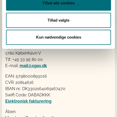
Landbrugsstyrelsens pressetelefon på tlf. 41 89 25 07.
Tillad alle cookies
Tillad valgte
Kontakt
Kun nødvendige cookies
Styrelsen for Grøn Arealomlægning og Vandmiljø
Nyropsgade 30
1780 København V
Tlf.: +45 33 95 80 00
E-mail:
mail@sgav.dk
EAN: 5798000893016
CVR: 20814616
IBAN nr.: DK3302164069167470
Swift Code: DABADKKK
Elektronisk fakturering
Åben: