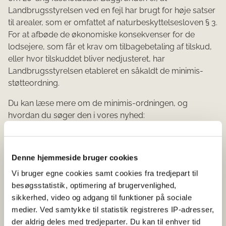
Landbrugsstyrelsen ved en fejl har brugt for høje satser
til arealer, som er omfattet af naturbeskyttelsesloven § 3.
For at afbøde de økonomiske konsekvenser for de
lodsejere, som får et krav om tilbagebetaling af tilskud,
eller hvor tilskuddet bliver nedjusteret, har
Landbrugsstyrelsen etableret en såkaldt de minimis-
støtteordning.
Du kan læse mere om de minimis-ordningen, og
hvordan du søger den i vores nyhed:
Du kan snart søge støtte, hvis du får reduceret dit
tilskud til 20-årig fastholdelse på § 3-arealer
Denne hjemmeside bruger cookies
Lodsejere kan først søge de minimis-støtten, når de har
Vi bruger egne cookies samt cookies fra tredjepart til
modtaget afgørelsen om tilbagebetaling eller et
besøgsstatistik, optimering af brugervenlighed,
reduceret tilskud fra Landbrugsstyrelsen. Der er aktuelt
sikkerhed, video og adgang til funktioner på sociale
ca. 20 sager, hvor Landbrugsstyrelsen endnu ikke har
medier. Ved samtykke til statistik registreres IP-adresser,
sendt en afgørelse, og hvor lodsejerne derfor ikke kan
der aldrig deles med tredjeparter. Du kan til enhver tid