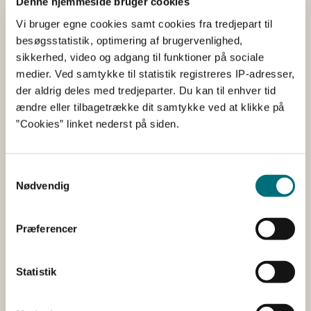
Denne hjemmeside bruger cookies
Vi bruger egne cookies samt cookies fra tredjepart til
Økologisk arealstøtte - Tillæg til
4000
besøgsstatistik, optimering af brugervenlighed,
frugt og bær
sikkerhed, video og adgang til funktioner på sociale
medier. Ved samtykke til statistik registreres IP-adresser,
der aldrig deles med tredjeparter. Du kan til enhver tid
Miljø- og klimavenligt græs
1500
ændre eller tilbagetrække dit samtykke ved at klikke på
”Cookies” linket nederst på siden.
Ekstensivering med slæt
3526
Samtykkevalg
Nødvendig
Varieret planteproduktion
615
Præferencer
Biodiversitet & bæredygtighed -
2740
Statistik
Basistilskud