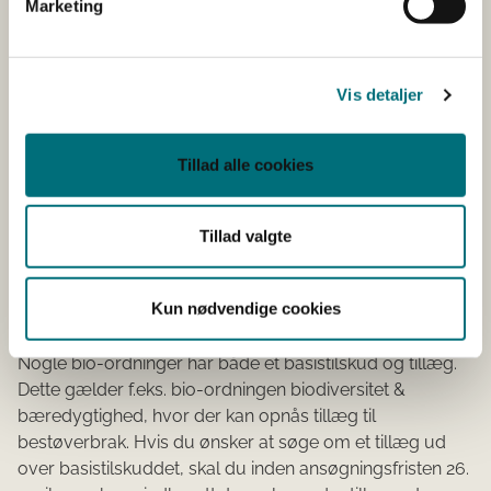
Marketing
Biodiversitet & bæredygtighed -
1500
Bestøverbraktillæg
Vis detaljer
Tillad alle cookies
*Tilskudssatser kan variere alt efter, om de bliver over-
eller underansøgt.
Tillad valgte
Hvis du søger om tillæg ud over
basistilskuddet
Kun nødvendige cookies
Nogle bio-ordninger har både et basistilskud og tillæg.
Dette gælder f.eks. bio-ordningen biodiversitet &
bæredygtighed, hvor der kan opnås tillæg til
bestøverbrak. Hvis du ønsker at søge om et tillæg ud
over basistilskuddet, skal du inden ansøgningsfristen 26.