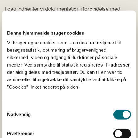
I dag indhenter vi dokumentation i forbindelse med
kontrolbesøg. Men hvis du sender det ind med
udbetalingsanmodningen, vil vi kunne udføre
administrativ kontrol allerede inden kontrolbesøget og
Denne hjemmeside bruger cookies
dermed gøre sagsbehandlingen hurtigere. Det vil i sidste
Vi bruger egne cookies samt cookies fra tredjepart til
ende også føre til en hurtigere udbetaling.
besøgsstatistik, optimering af brugervenlighed,
sikkerhed, video og adgang til funktioner på sociale
Vi bruger faktura og betalingsdokumentation til at
medier. Ved samtykke til statistik registreres IP-adresser,
tjekke, at du ejer investeringerne i projektet eller at du
der aldrig deles med tredjeparter. Du kan til enhver tid
har købt investeringerne i projektet, og at du ikke har
ændre eller tilbagetrække dit samtykke ved at klikke på
startet på projektet før projektperiodens officielle start.
”Cookies” linket nederst på siden.
Begge dele er en del af støttekriterierne.
Hvis du allerede har indsendt
Samtykkevalg
Nødvendig
din anmodning om udbetaling
Hvis du allerede har indsendt anmodning om
Præferencer