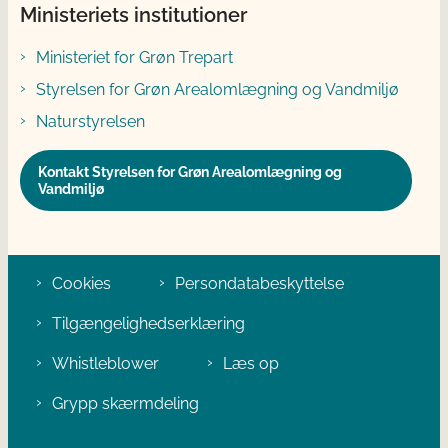
Ministeriets institutioner
Ministeriet for Grøn Trepart
Styrelsen for Grøn Arealomlægning og Vandmiljø
Naturstyrelsen
Kontakt Styrelsen for Grøn Arealomlægning og
Vandmiljø
Cookies
Persondatabeskyttelse
Tilgængelighedserklæring
Whistleblower
Læs op
Grypp skærmdeling