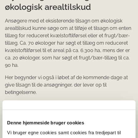
økologisk arealtilskud
Ansøgere med et eksisterende tilsagn om økologisk
arealtilskud kunne søge om at tilføje et tilsagn om enten
tillæg for reduceret kvælstoftilførsel eller et frugt/bær-
tillæg. Ca. 70 økologer har søgt et tillæg om reduceret
kvælstoftilførsel til et areal på ca. 6.300 ha, mens der er
ca. 20 økologer, som har søgt et frugt/bær-tillæg til ca.
90 ha.
Her begynder vi også i løbet af de kommende dage at
give tilsagn til de ansøgninger, der lever op til
betingelserne.
Læs mere
Denne hjemmeside bruger cookies
Ordningerne pleje af græs- og naturarealer og
økologisk arealtilskud er en del af det danske
Vi bruger egne cookies samt cookies fra tredjepart til