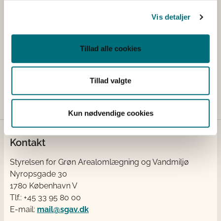
Kontakt
Vis detaljer
Har du spørgsmål, er du velkommen til at kontakte os
på tlf. 33 95 80 00 eller sende en e-mail til
Tillad alle cookies
Landbrugsstotte-Geodata@lbst.dk
.
Er du journalist, er du velkommen til at kontakte
Tillad valgte
Landbrugsstyrelsens pressetelefon på tlf. 41 89 25 07.
Kun nødvendige cookies
Kontakt
Styrelsen for Grøn Arealomlægning og Vandmiljø
Nyropsgade 30
1780 København V
Tlf.: +45 33 95 80 00
E-mail:
mail@sgav.dk