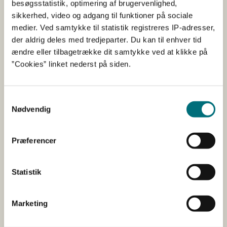
landdistriktsprogram og er medfinansieret af Den
besøgsstatistik, optimering af brugervenlighed,
Europæiske Landbrugsfond for Udvikling af
sikkerhed, video og adgang til funktioner på sociale
Landdistrikterne.
medier. Ved samtykke til statistik registreres IP-adresser,
der aldrig deles med tredjeparter. Du kan til enhver tid
ændre eller tilbagetrække dit samtykke ved at klikke på
”Cookies” linket nederst på siden.
Samtykkevalg
Nødvendig
Præferencer
Statistik
Læs mere om pleje af græs- og naturarealer
Marketing
Læs mere om økologisk arealtilskud