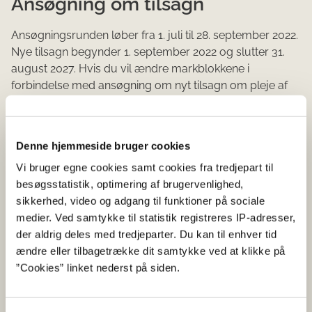
Ansøgning om tilsagn
Ansøgningsrunden løber fra 1. juli til 28. september 2022.
Nye tilsagn begynder 1. september 2022 og slutter 31.
august 2027. Hvis du vil ændre markblokkene i
forbindelse med ansøgning om nyt tilsagn om pleje af
græs- og naturarealer, skal vi have modtaget dit
ændringsforslag senest 19. september 2022. I
brugerguiden til tilsagnsskemaet kan du læse, hvordan
Denne hjemmeside bruger cookies
du søger nye tilsagn.
Vi bruger egne cookies samt cookies fra tredjepart til
Se nyhed om ansøgningsrunden
besøgsstatistik, optimering af brugervenlighed,
sikkerhed, video og adgang til funktioner på sociale
Gå til Brugerguide for tilsagnsskema
medier. Ved samtykke til statistik registreres IP-adresser,
der aldrig deles med tredjeparter. Du kan til enhver tid
Mere om økologisk arealtilskud
ændre eller tilbagetrække dit samtykke ved at klikke på
”Cookies” linket nederst på siden.
og pleje af græs- og
naturarealer