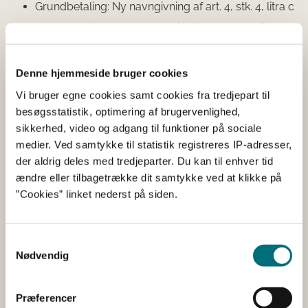
Grundbetaling: Ny navngivning af art. 4, stk. 4, litra c
Grundbetaling: Rettelse af kriterie 4 under aktiv
landbruger
Slagtepræmie for kvier, tyre og stude: Tilføjet afsnit
Denne hjemmeside bruger cookies
om bilagskontrol
Vi bruger egne cookies samt cookies fra tredjepart til
Ko-præmie: Tilføjet afsnit om bilagskontrol
besøgsstatistik, optimering af brugervenlighed,
Småbiotoper: Opdatering
sikkerhed, video og adgang til funktioner på sociale
medier. Ved samtykke til statistik registreres IP-adresser,
Tilskudsordning og GLM8 på PLG: Pleje af græs- og
der aldrig deles med tredjeparter. Du kan til enhver tid
naturarealer fra 2023 – vær klar til den nye ordning
ændre eller tilbagetrække dit samtykke ved at klikke på
og forandringer
”Cookies” linket nederst på siden.
Vådområder/lavbund og GLM8:
Vådområder/lavbund til opfyldelse af GLM8
Biodiversitet & bæredygtighed: Opdatering af afsnit
Samtykkevalg
Nødvendig
om brak og bræmmer
Miljø- og klimavenligt græs: Tilføjelse af to
afgrødekoder for skovlandbrug
Præferencer