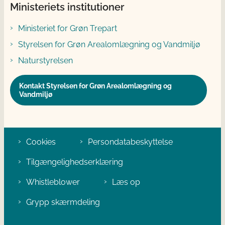
Ministeriets institutioner
Ministeriet for Grøn Trepart
Styrelsen for Grøn Arealomlægning og Vandmiljø
Naturstyrelsen
Kontakt Styrelsen for Grøn Arealomlægning og
Vandmiljø
Cookies
Persondatabeskyttelse
Tilgængelighedserklæring
Whistleblower
Læs op
Grypp skærmdeling