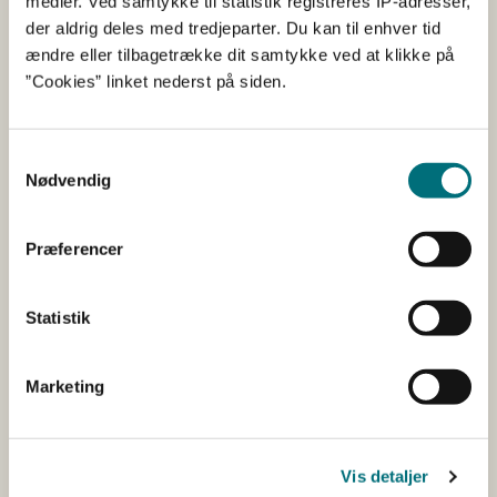
Ny bekendtgørelse og ny
medier. Ved samtykke til statistik registreres IP-adresser,
der aldrig deles med tredjeparter. Du kan til enhver tid
vejledning til landbrugsloven
ændre eller tilbagetrække dit samtykke ved at klikke på
”Cookies” linket nederst på siden.
30-06-2022
Faglig meddelelse
Landbrugslov
Samtykkevalg
Reglerne er forenklet i en ny bekendtgørelse om
Nødvendig
reglerne i lov om landbrugsejendomme.
Vi har også lavet en ny vejledning og nye
erklæringsskemaer på baggrund a...
Præferencer
Ny bekendtgørelse om
Statistik
reglerne i lov om
landbrugsejendomme
Marketing
10-03-2022
Faglig meddelelse
Landbrugslov
Vis detaljer