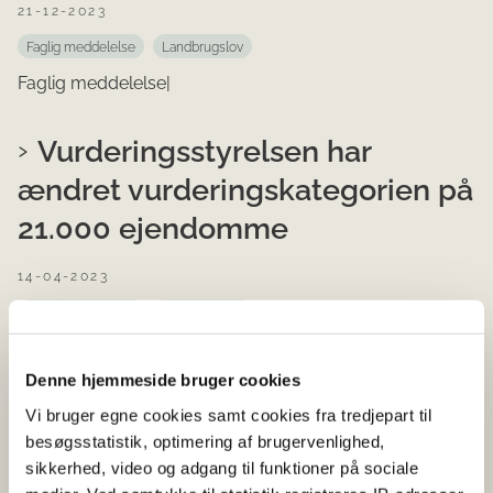
21-12-2023
Faglig meddelelse
Landbrugslov
Faglig meddelelse|
Vurderingsstyrelsen har
ændret vurderingskategorien på
21.000 ejendomme
14-04-2023
Faglig meddelelse
Landbrugslov
Men Vurderingsstyrelsens nye ejendomsvurdering har
ikke ændret ejendommens notering ifølge
Denne hjemmeside bruger cookies
landbrugsloven. Da vi modtager en del spørgsmål om
Vi bruger egne cookies samt cookies fra tredjepart til
emnet, kan du bliv...
besøgsstatistik, optimering af brugervenlighed,
sikkerhed, video og adgang til funktioner på sociale