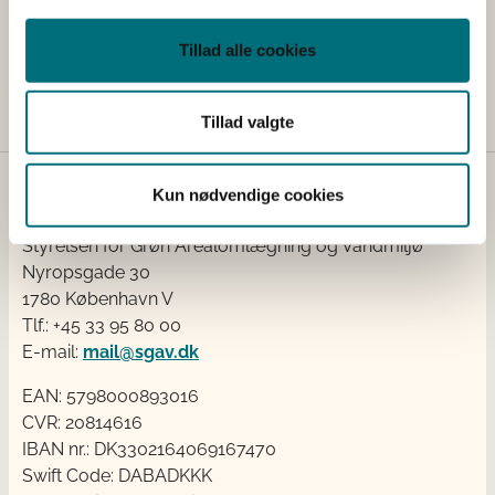
Udkast til ny bekendtgørelse om reglerne i lov om
landbrugsejendomme (Regelbekendtgørelsen) er sendt i
Tillad alle cookies
høring.
Tillad valgte
Kun nødvendige cookies
Kontakt
Styrelsen for Grøn Arealomlægning og Vandmiljø
Nyropsgade 30
1780 København V
Tlf.: +45 33 95 80 00
E-mail:
mail@sgav.dk
EAN: 5798000893016
CVR: 20814616
IBAN nr.: DK3302164069167470
Swift Code: DABADKKK