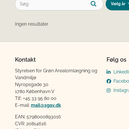
Ingen resultater
Kontakt
Følg os
Styrelsen for Grøn Arealomlægning og
LinkedI
Vandmiljø
Faceb
Nyropsgade 30
Instag
1780 København V
Tlf.: +45 33 95 80 00
E-mail:
mail@sgav.dk
EAN: 5798000893016
CVR: 20814616