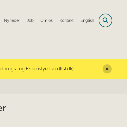
Nyheder
Job
Om os
Kontakt
English
rugs- og Fiskeristyrelsen (lfst.dk).
er