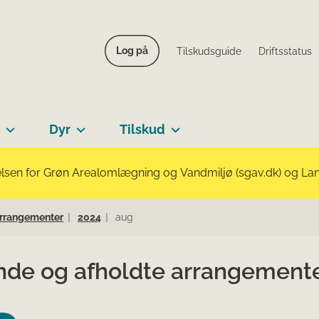
Log på
Tilskudsguide
Driftsstatus
Dyr
Tilskud
lsen for Grøn Arealomlægning og Vandmiljø (sgav.dk) og Landb
arrangementer
2024
aug
nde og afholdte arrangement