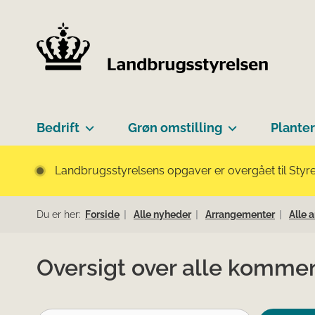
Bedrift
Grøn omstilling
Planter
Landbrugsstyrelsens opgaver er overgået til Styre
Du er her:
Forside
Alle nyheder
Arrangementer
Alle 
Oversigt over alle komme