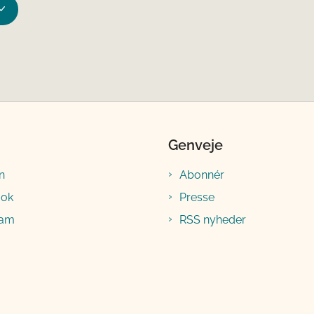
Genveje
n
Abonnér
ook
Presse
ram
RSS nyheder