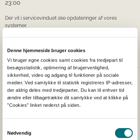
23:00
Der vil i servicevinduet ske opdateringer af vores
systemer.
Tid:
Denne hjemmeside bruger cookies
Vi bruger egne cookies samt cookies fra tredjepart til
besøgsstatistik, optimering af brugervenlighed,
sikkerhed, video og adgang til funktioner på sociale
Kontakt
medier. Ved samtykke til statistik registreres IP-adresser,
der aldrig deles med tredjeparter. Du kan til enhver tid
Styrelsen for Grøn Arealomlægning og Vandmiljø
ændre eller tilbagetrække dit samtykke ved at klikke på
Nyropsgade 30
”Cookies” linket nederst på siden.
1780 København V
Tlf.: +45 33 95 80 00
E-mail:
mail@sgav.dk
Samtykkevalg
Nødvendig
EAN: 5798000893016