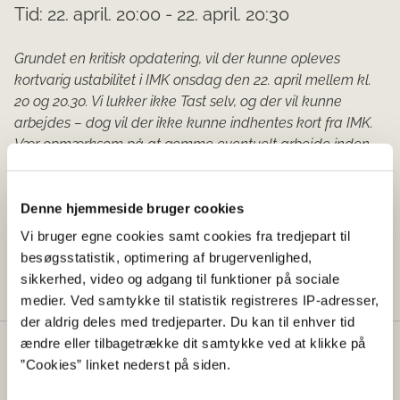
Tid: 22. april. 20:00 - 22. april. 20:30
Grundet en kritisk opdatering, vil der kunne opleves
kortvarig ustabilitet i IMK onsdag den 22. april mellem kl.
20 og 20.30. Vi lukker ikke Tast selv, og der vil kunne
arbejdes – dog vil der ikke kunne indhentes kort fra IMK.
Vær opmærksom på at gemme eventuelt arbejde inden
kl. 20, da der ellers er risiko for at det tabes.
Denne hjemmeside bruger cookies
Tid:
Vi bruger egne cookies samt cookies fra tredjepart til
besøgsstatistik, optimering af brugervenlighed,
22-04-2026 kl. 08.03
sikkerhed, video og adgang til funktioner på sociale
medier. Ved samtykke til statistik registreres IP-adresser,
der aldrig deles med tredjeparter. Du kan til enhver tid
ændre eller tilbagetrække dit samtykke ved at klikke på
Kontakt
”Cookies” linket nederst på siden.
Styrelsen for Grøn Arealomlægning og Vandmiljø