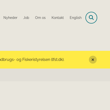
Nyheder
Job
Om os
Kontakt
English
rugs- og Fiskeristyrelsen (lfst.dk).