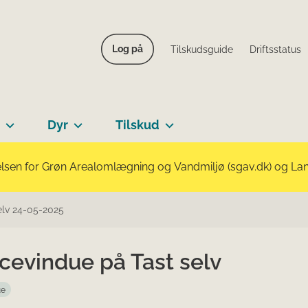
Log på
Tilskudsguide
Driftsstatus
Dyr
Tilskud
lsen for Grøn Arealomlægning og Vandmiljø (sgav.dk) og Landb
elv 24-05-2025
cevindue på Tast selv
ue