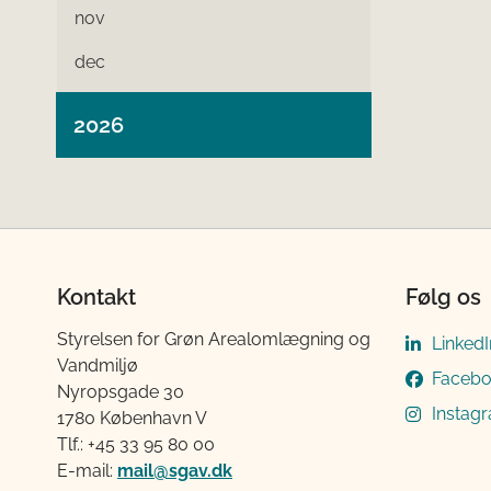
nov
dec
2026
Kontakt
Følg os
Styrelsen for Grøn Arealomlægning og
LinkedI
Vandmiljø
Faceb
Nyropsgade 30
Instag
1780 København V
Tlf.: +45 33 95 80 00
E-mail:
mail@sgav.dk