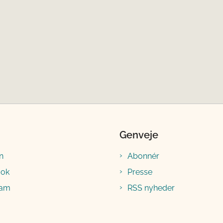
Genveje
n
Abonnér
ook
Presse
ram
RSS nyheder