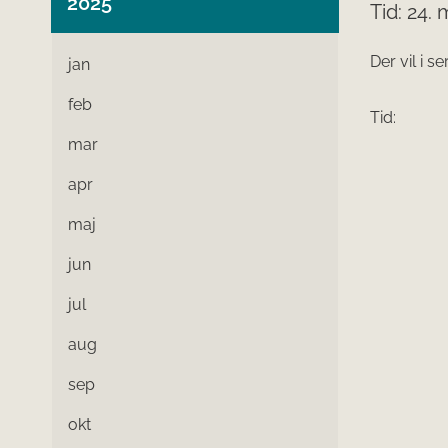
2025
Tid: 24. 
Der vil i 
jan
feb
Tid:
mar
apr
maj
jun
jul
aug
sep
okt