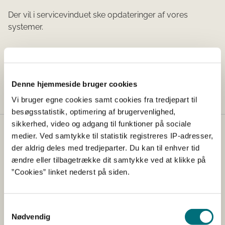
Der vil i servicevinduet ske opdateringer af vores
systemer.
Tid:
14-06-2025 kl. 10.45
til
16-06-2025 kl. 06.30
Denne hjemmeside bruger cookies
Vi bruger egne cookies samt cookies fra tredjepart til
besøgsstatistik, optimering af brugervenlighed,
sikkerhed, video og adgang til funktioner på sociale
medier. Ved samtykke til statistik registreres IP-adresser,
Kontakt
der aldrig deles med tredjeparter. Du kan til enhver tid
Styrelsen for Grøn Arealomlægning og Vandmiljø
ændre eller tilbagetrække dit samtykke ved at klikke på
Nyropsgade 30
”Cookies” linket nederst på siden.
1780 København V
Tlf.: +45 33 95 80 00
E-mail:
mail@sgav.dk
Samtykkevalg
Nødvendig