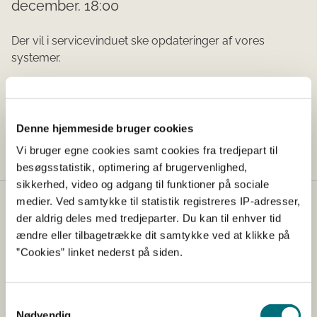
december. 18:00
Der vil i servicevinduet ske opdateringer af vores
systemer.
Tid:
Denne hjemmeside bruger cookies
17-12-2025 kl. 13.52
Vi bruger egne cookies samt cookies fra tredjepart til
besøgsstatistik, optimering af brugervenlighed,
sikkerhed, video og adgang til funktioner på sociale
medier. Ved samtykke til statistik registreres IP-adresser,
Kontakt
der aldrig deles med tredjeparter. Du kan til enhver tid
ændre eller tilbagetrække dit samtykke ved at klikke på
Styrelsen for Grøn Arealomlægning og Vandmiljø
”Cookies” linket nederst på siden.
Nyropsgade 30
1780 København V
Tlf.: +45 33 95 80 00
Samtykkevalg
E-mail:
mail@sgav.dk
Nødvendig