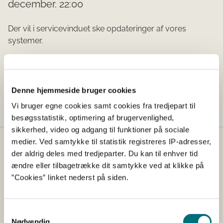
december. 22:00
Der vil i servicevinduet ske opdateringer af vores
systemer.
Tid:
Denne hjemmeside bruger cookies
16-12-2025 kl. 14.20
Vi bruger egne cookies samt cookies fra tredjepart til
besøgsstatistik, optimering af brugervenlighed,
sikkerhed, video og adgang til funktioner på sociale
medier. Ved samtykke til statistik registreres IP-adresser,
Kontakt
der aldrig deles med tredjeparter. Du kan til enhver tid
ændre eller tilbagetrække dit samtykke ved at klikke på
Styrelsen for Grøn Arealomlægning og Vandmiljø
”Cookies” linket nederst på siden.
Nyropsgade 30
1780 København V
Tlf.: +45 33 95 80 00
Samtykkevalg
E-mail:
mail@sgav.dk
Nødvendig