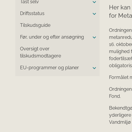
Tast selv
Her kan 
Driftsstatus
for Meta
Tilskudsguide
Ordningen 
Før, under og efter ansøgning
metanreduc
16. oktobe
Oversigt over
mulighed f
tilskudsmodtagere
fodertilsæ
obligatoris
EU-programmer og planer
Formålet m
Ordningen 
Fond.
Bekendtgør
yderligere
Vandmiljø 