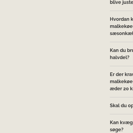
blive just
Hvordan k
malkekøer
sæsonkælv
Kan du br
halvdel?
Er der kr
malkekøer 
æder 20 k
Skal du o
Kan kvægb
søge?