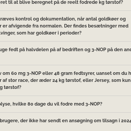
eret til at blive beregnet på de reelt fodrede kg tørstof?
ræves kontrol og dokumentation, når antal goldkøer og
 er afvigende fra normalen. Der findes besætninger med
inger, som har goldkøer i perioder?
uge fedt på halvdelen på af bedriften og 3-NOP på den a
av om 60 mg 3-NOP eller 48 gram fedtsyrer, uanset om du 
af stor race, der æder 24 kg tørstof, eller Jersey, som kun
g tørstof?
plyse, hvilke 80 dage du vil fodre med 3-NOP?
rugere, der ikke har sendt en ansøgning om tilsagn i 2024