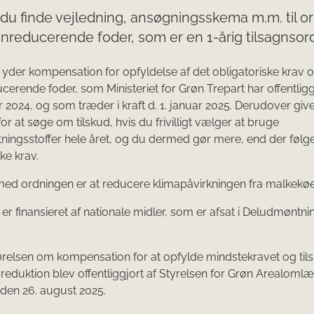
du finde vejledning, ansøgningsskema m.m. til o
nreducerende foder, som er en 1-årig tilsagnsor
yder kompensation for opfyldelse af det obligatoriske krav 
erende foder, som Ministeriet for Grøn Trepart har offentligg
r 2024, og som træder i kraft d. 1. januar 2025. Derudover giv
or at søge om tilskud, hvis du frivilligt vælger at bruge
tningsstoffer hele året, og du dermed gør mere, end der følge
ke krav.
ed ordningen er at reducere klimapåvirkningen fra malkekø
er finansieret af nationale midler, som er afsat i Deludmøntni
elsen om kompensation for at opfylde mindstekravet og tilsk
 reduktion blev offentliggjort af Styrelsen for Grøn Arealoml
den 26. august 2025.