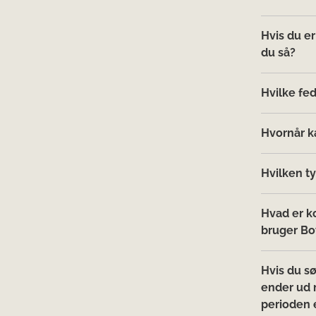
Hvis du er
du så?
Hvilke fe
Hvornår ka
Hvilken t
Hvad er k
bruger Bov
Hvis du s
ender ud 
perioden e