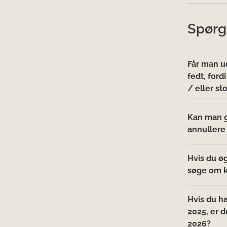
Spørg
Får man ud
fedt, for
/ eller st
Kan man gø
annullere
Hvis du ø
søge om k
Hvis du h
2025, er d
2026?