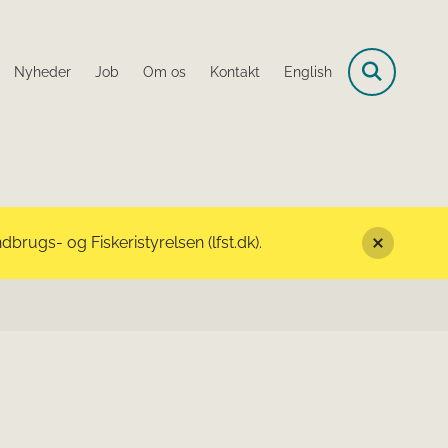
Nyheder
Job
Om os
Kontakt
English
rugs- og Fiskeristyrelsen (lfst.dk).