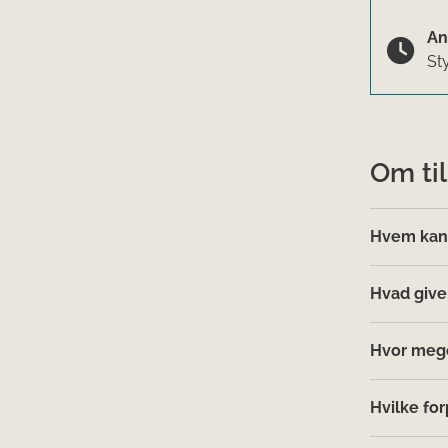
An
St
Om ti
Hvem kan
Hvad giver 
Hvor meget
Hvilke for