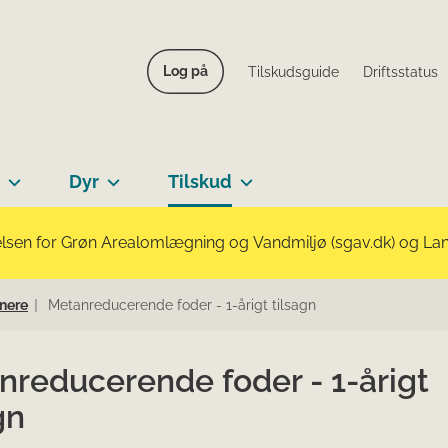
Log på
Tilskudsguide
Driftsstatus
Dyr
Tilskud
lsen for Grøn Arealomlægning og Vandmiljø (sgav.dk) og Landb
nere
Metanreducerende foder - 1-årigt tilsagn
nreducerende foder - 1-årigt
gn