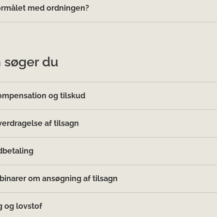
ormålet med ordningen?
 søger du
mpensation og tilskud
erdragelse af tilsagn
betaling
inarer om ansøgning af tilsagn
g og lovstof