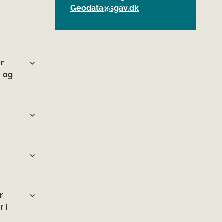
Geodata@sgav.dk
er
m og
r
 i