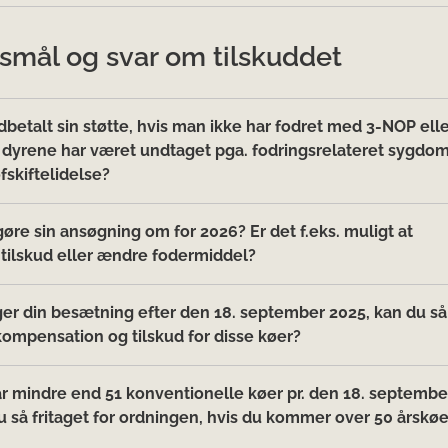
smål og svar om tilskuddet
betalt sin støtte, hvis man ikke har fodret med 3-NOP ell
di dyrene har været undtaget pga. fodringsrelateret sygdo
ofskiftelidelse?
re sin ansøgning om for 2026? Er det f.eks. muligt at
 tilskud eller ændre fodermiddel?
ger din besætning efter den 18. september 2025, kan du så
ompensation og tilskud for disse køer?
ar mindre end 51 konventionelle køer pr. den 18. septembe
u så fritaget for ordningen, hvis du kommer over 50 årskøer