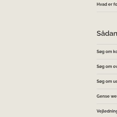
Hvad er f
Sådan
Søg om ko
Søg om ov
Søg om ud
Gense web
Vejlednin