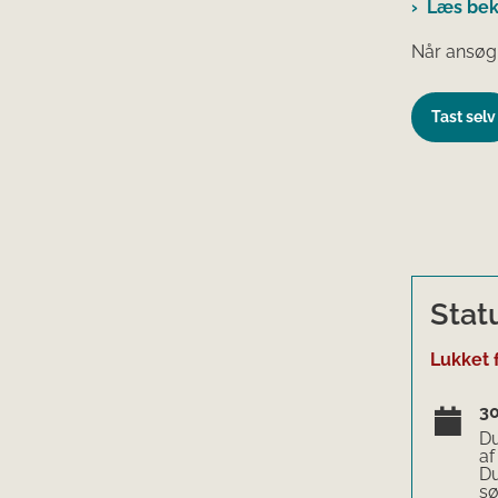
Læs bek
Når ansøg
Tast selv
Statu
Lukket 
30
Du
af
Du
sø