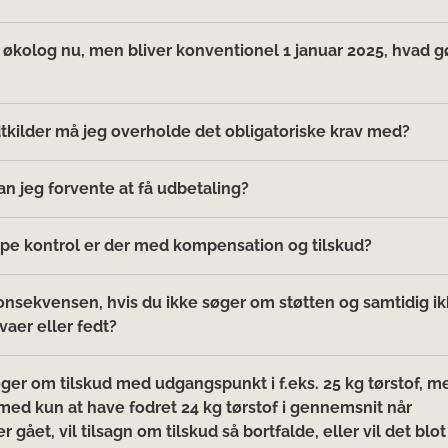
 økolog nu, men bliver konventionel 1 januar 2025, hvad g
dtkilder må jeg overholde det obligatoriske krav med?
n jeg forvente at få udbetaling?
ype kontrol er der med kompensation og tilskud?
onsekvensen, hvis du ikke søger om støtten og samtidig i
aer eller fedt?
øger om tilskud med udgangspunkt i f.eks. 25 kg tørstof, m
med kun at have fodret 24 kg tørstof i gennemsnit når
r gået, vil tilsagn om tilskud så bortfalde, eller vil det blot