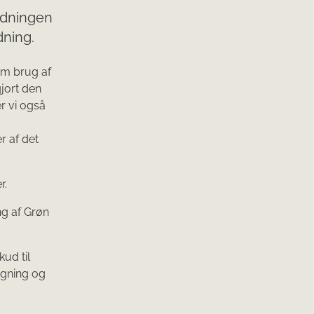
rdningen
dning.
om brug af
jort den
er vi også
r af det
er.
ng af Grøn
ud til
ægning og