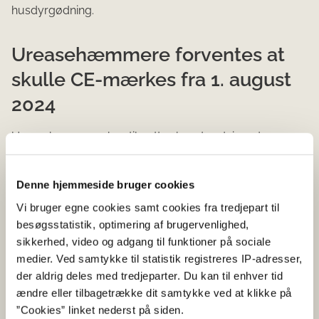
husdyrgødning.
Ureasehæmmere forventes at
skulle CE-mærkes fra 1. august
2024
Ureasehæmmere kan tilsættes kunstgødning, der
indeholder ureabaserede kvælstofforbindelser som et
alternativ til kravet om nedfældning, nedbringning eller
Denne hjemmeside bruger cookies
placering af gødningen i forbindelse med såning, for at
begrænse fordampningen af ammoniak.
Vi bruger egne cookies samt cookies fra tredjepart til
besøgsstatistik, optimering af brugervenlighed,
CE-mærkning af ureasehæmmere sikrer, at produkterne
sikkerhed, video og adgang til funktioner på sociale
er mærket fyldestgørende. På den måde kan
medier. Ved samtykke til statistik registreres IP-adresser,
landbrugerne lettere se, hvilken mængde, der skal
der aldrig deles med tredjeparter. Du kan til enhver tid
tilsættes kunstgødning for at sikre effekten.
ændre eller tilbagetrække dit samtykke ved at klikke på
”Cookies” linket nederst på siden.
CE-mærkning er en certificering inden for det