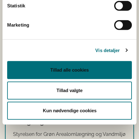
Statistik
Hvor kan jeg læse mere om
engangskompensation?
Marketing
Kompensation til § 3-arealer
Vis detaljer
Supplerende regler for skiltning om EU-tilskud
i vådområde- og lavbundsprojekter pr. 1. januar
Tillad alle cookies
2026
Tillad valgte
Kun nødvendige cookies
Status for behandling af
ansøgninger
Styrelsen for Grøn Arealomlægning og Vandmiljø