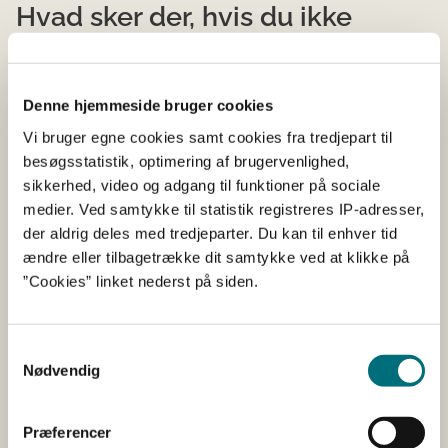
Hvad sker der, hvis du ikke
overholder skiltereglerne?
Hvis du ikke skilter, du skilter mangelfuldt, eller du ikke
Denne hjemmeside bruger cookies
skilter i den rigtige periode, så vil du få en sanktion på 1
Vi bruger egne cookies samt cookies fra tredjepart til
procent af tilsagnsbeløbet. Dog kan sanktionen
besøgsstatistik, optimering af brugervenlighed,
maksimalt beløbe sig til 50.000 kr.
sikkerhed, video og adgang til funktioner på sociale
medier. Ved samtykke til statistik registreres IP-adresser,
Skabeloner og logoer til
der aldrig deles med tredjeparter. Du kan til enhver tid
ændre eller tilbagetrække dit samtykke ved at klikke på
skiltning
”Cookies” linket nederst på siden.
Her finder du de nødvendige skilteskabeloner og logoer.
Der er både skabeloner til fysisk- og elektronisk skiltning
Samtykkevalg
samt logoer til hjemmesider og sociale medieprofiler
Nødvendig
med officielt formål.
Præferencer
Fold alle ud