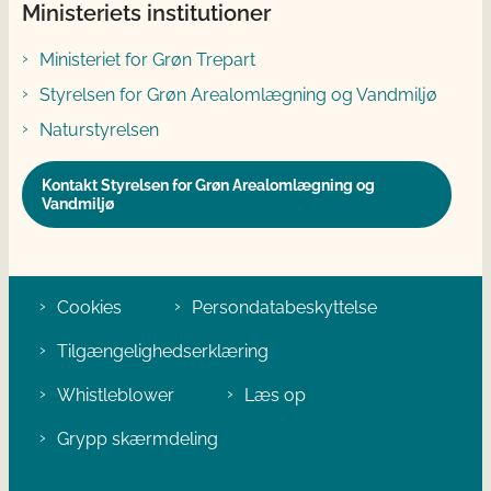
Ministeriets institutioner
Ministeriet for Grøn Trepart
Styrelsen for Grøn Arealomlægning og Vandmiljø
Naturstyrelsen
Kontakt Styrelsen for Grøn Arealomlægning og
Vandmiljø
Cookies
Persondatabeskyttelse
Tilgængelighedserklæring
Whistleblower
Læs op
Grypp skærmdeling