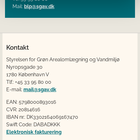
Mail:
blp@sgav.dk
Kontakt
Styrelsen for Grøn Arealomlægning og Vandmiljø
Nyropsgade 30
1780 København V
Tlf.: +45 33 95 80 00
E-mail:
mail@sgav.dk
EAN: 5798000893016
CVR: 20814616
IBAN nr.: DK3302164069167470
Swift Code: DABADKKK
Elektronisk fakturering