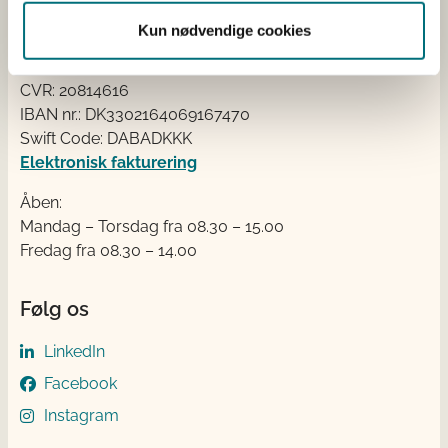
Tlf.: +45 33 95 80 00
E-mail:
mail@sgav.dk
Kun nødvendige cookies
EAN: 5798000893016
CVR: 20814616
IBAN nr.: DK3302164069167470
Swift Code: DABADKKK
Elektronisk fakturering
Åben:
Mandag – Torsdag fra 08.30 – 15.00
Fredag fra 08.30 – 14.00
Følg os
LinkedIn
Facebook
Instagram