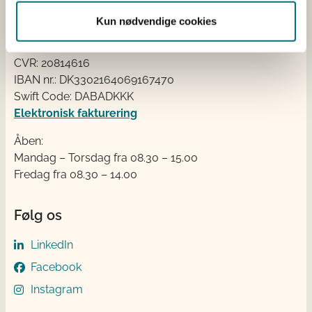
Tlf.: +45 33 95 80 00
E-mail:
mail@sgav.dk
Kun nødvendige cookies
EAN: 5798000893016
CVR: 20814616
IBAN nr.: DK3302164069167470
Swift Code: DABADKKK
Elektronisk fakturering
Åben:
Mandag – Torsdag fra 08.30 – 15.00
Fredag fra 08.30 – 14.00
Følg os
LinkedIn
Facebook
Instagram