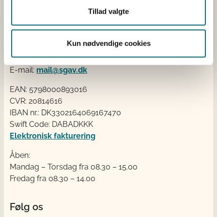
Kontakt
Tillad valgte
Styrelsen for Grøn Arealomlægning og Vandmiljø
Nyropsgade 30
Kun nødvendige cookies
1780 København V
Tlf.: +45 33 95 80 00
E-mail:
mail@sgav.dk
EAN: 5798000893016
CVR: 20814616
IBAN nr.: DK3302164069167470
Swift Code: DABADKKK
Elektronisk fakturering
Åben:
Mandag – Torsdag fra 08.30 – 15.00
Fredag fra 08.30 – 14.00
Følg os