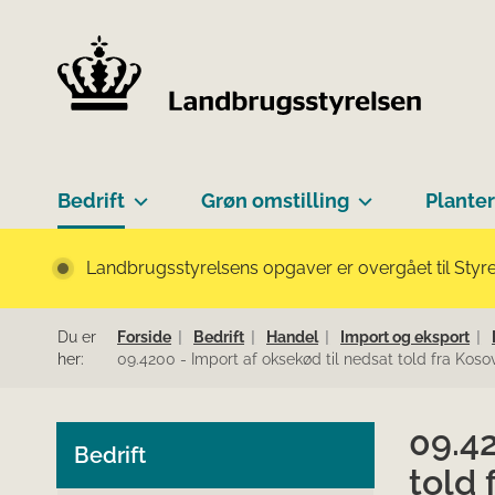
Bedrift
Grøn omstilling
Planter
Landbrugsstyrelsens opgaver er overgået til Styre
Du er
Forside
Bedrift
Handel
Import og eksport
her:
09.4200 - Import af oksekød til nedsat told fra Kos
09.42
Bedrift
told