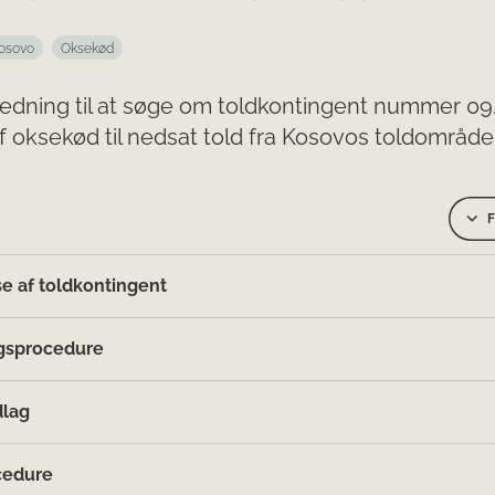
osovo
Oksekød
ledning til at søge om toldkontingent nummer 09
f oksekød til nedsat told fra Kosovos toldområde
F
se af toldkontingent
gsprocedure
dlag
cedure