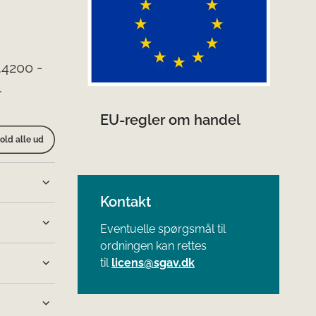
.4200 -
.
EU-regler om handel
old alle ud
Kontakt
Eventuelle spørgsmål til
ordningen kan rettes
til
licens@sgav.dk