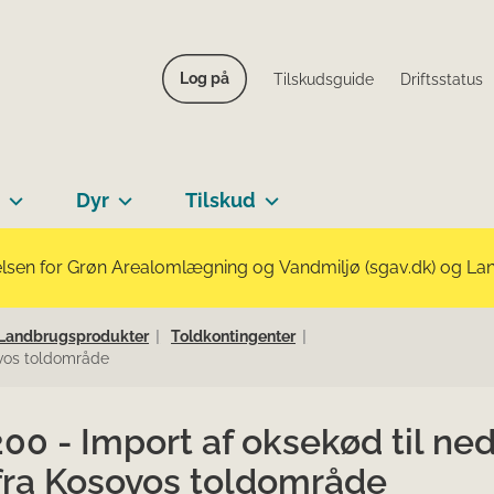
Log på
Tilskudsguide
Driftsstatus
Dyr
Tilskud
lsen for Grøn Arealomlægning og Vandmiljø (sgav.dk) og Landb
Landbrugsprodukter
Toldkontingenter
ovos toldområde
00 - Import af oksekød til ne
 fra Kosovos toldområde