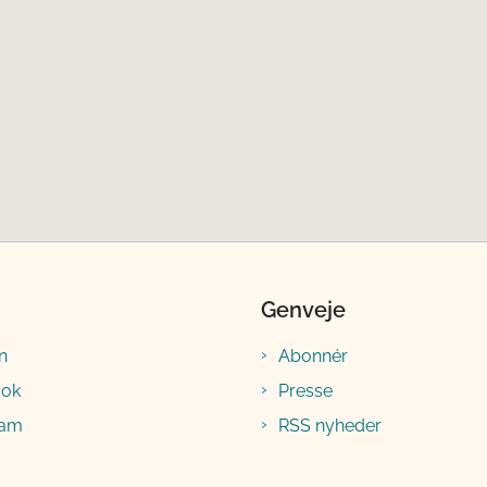
Genveje
n
Abonnér
ook
Presse
ram
RSS nyheder