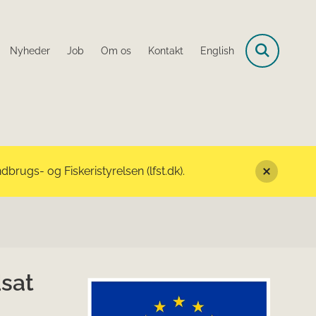
Nyheder
Job
Om os
Kontakt
English
rugs- og Fiskeristyrelsen (lfst.dk).
dsat