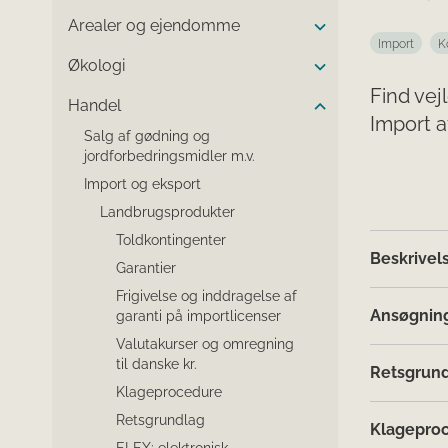
Arealer og ejendomme
Import
K
Økologi
Find vej
Handel
Import a
Salg af gødning og
jordforbedringsmidler m.v.
Import og eksport
Landbrugsprodukter
Toldkontingenter
Beskrivel
Garantier
Frigivelse og inddragelse af
Ansøgnin
garanti på importlicenser
Valutakurser og omregning
til danske kr.
Retsgrun
Klageprocedure
Retsgrundlag
Klagepro
ELEX: elektronisk