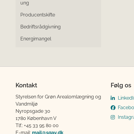
ung
Producentskifte
Bedriftsrådgivning
Energimangel
Kontakt
Følg os
Styrelsen for Grøn Arealomlægning og
LinkedI
Vandmiljø
Faceb
Nyropsgade 30
Instag
1780 København V
Tlf.: +45 33 95 80 00
E-mail:
mail@sgav.dk