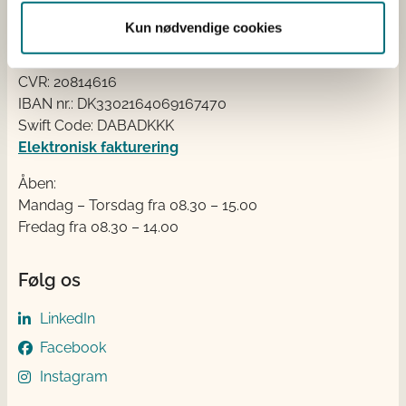
Tlf.: +45 33 95 80 00
E-mail:
mail@sgav.dk
Kun nødvendige cookies
EAN: 5798000893016
CVR: 20814616
IBAN nr.: DK3302164069167470
Swift Code: DABADKKK
Elektronisk fakturering
Åben:
Mandag – Torsdag fra 08.30 – 15.00
Fredag fra 08.30 – 14.00
Følg os
LinkedIn
Facebook
Instagram