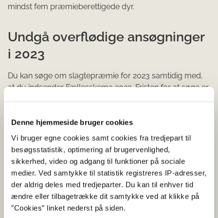
mindst fem præmieberettigede dyr.
Undgå overflødige ansøgninger
i 2023
Du kan søge om slagtepræmie for 2023 samtidig med,
at du indsender Fællesskema 2023. Fristen for at søge er
16. maj 2023, som er fristen for at sende ændringer til
fællesskemaet og for at sende fællesskemaet forsinket.
Hvis du søger efter fristen, bliver din ansøgning ikke
Denne hjemmeside bruger cookies
godkendt.
Vi bruger egne cookies samt cookies fra tredjepart til
besøgsstatistik, optimering af brugervenlighed,
Vi modtager hvert år ca. 4.000 ansøgninger fra
sikkerhed, video og adgang til funktioner på sociale
landbrugere, som ikke slagter dyr. Vi kommer derfor ud
medier. Ved samtykke til statistik registreres IP-adresser,
på kontrol til landbrugere, som slet ikke har kvæg. Det vil
der aldrig deles med tredjeparter. Du kan til enhver tid
vi gerne forsøge at undgå. Vi anbefaler derfor, at du kun
ændre eller tilbagetrække dit samtykke ved at klikke på
søger om slagtepræmie i 2023, hvis du regner med at
”Cookies” linket nederst på siden.
slagte mindst fem kvier, tyre eller stude.