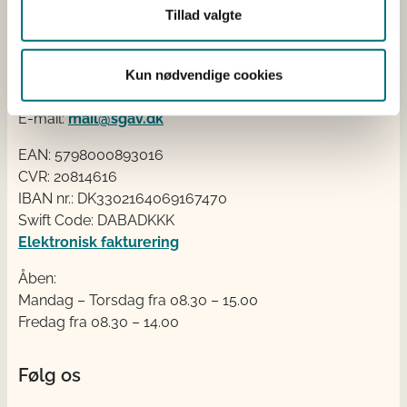
Tillad valgte
Styrelsen for Grøn Arealomlægning og Vandmiljø
Nyropsgade 30
1780 København V
Kun nødvendige cookies
Tlf.: +45 33 95 80 00
E-mail:
mail@sgav.dk
EAN: 5798000893016
CVR: 20814616
IBAN nr.: DK3302164069167470
Swift Code: DABADKKK
Elektronisk fakturering
Åben:
Mandag – Torsdag fra 08.30 – 15.00
Fredag fra 08.30 – 14.00
Følg os