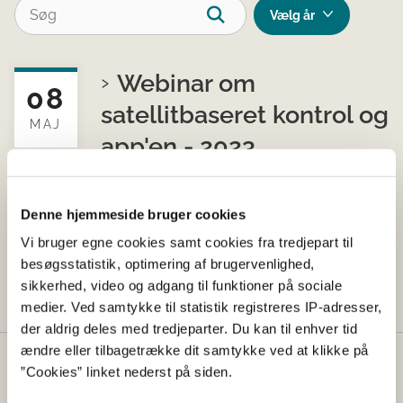
Webinar om
08
satellitbaseret kontrol og
MAJ
app'en - 2023
Arrangement
Denne hjemmeside bruger cookies
Hør om anvendelsen af satellitbaseret
kontrol og Landbrugsstyrelsens app på
Vi bruger egne cookies samt cookies fra tredjepart til
dette webinar afholdt den 8. maj 2023
besøgsstatistik, optimering af brugervenlighed,
sikkerhed, video og adgang til funktioner på sociale
medier. Ved samtykke til statistik registreres IP-adresser,
der aldrig deles med tredjeparter. Du kan til enhver tid
ændre eller tilbagetrække dit samtykke ved at klikke på
Kontakt
”Cookies” linket nederst på siden.